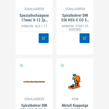
STAHLHÄRTER
STAHLHÄRTER
Speziallochsägeset
Spiralbohrer DIN
17mm/ 8-12 ZpZ
338 HSS-E CO 5%
mit Adapter und
2,5 mm
Artikel-Nr. SLS.1.17
Artikel-Nr. 37001.25
Bohrer
(605389)
STAHLHÄRTER
FEIN
Spiralbohrer DIN
Metall Kappsäge