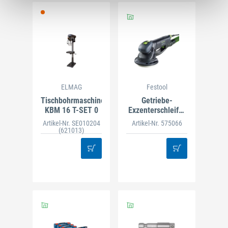
ELMAG
Festool
Tischbohrmaschine
Getriebe-
KBM 16 T-SET 0
Exzenterschleifer
RO 150 FEQ
Artikel-Nr. SE010204
Artikel-Nr. 575066
ROTEX
(621013)