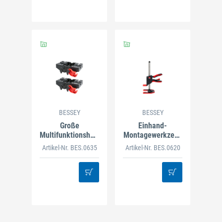
BESSEY
BESSEY
Große
Einhand-
Multifunktionshalterung
Montagewerkzeug
STE-MH-SET
BEYCEPS BEY23
Artikel-Nr. BES.0635
Artikel-Nr. BES.0620