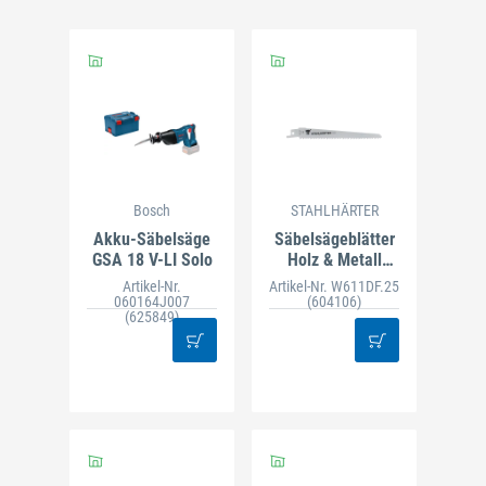
Bosch
STAHLHÄRTER
Akku-Säbelsäge
Säbelsägeblätter
GSA 18 V-LI Solo
Holz & Metall
W611DF (25 St.)
Artikel-Nr.
Artikel-Nr. W611DF.25
060164J007
(604106)
(625849)