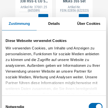
338 HSS-E CO 5%
MKAS 355 Set
2,5 mm
Artikel-Nr. 37001.25
Artikel-Nr.
(605389)
FEIN.02856
(622323)
Zustimmung
Details
Über Cookies
Diese Webseite verwendet Cookies
Wir verwenden Cookies, um Inhalte und Anzeigen zu
personalisieren, Funktionen für soziale Medien anbieten
zu können und die Zugriffe auf unsere Website zu
analysieren. Außerdem geben wir Informationen zu Ihrer
Verwendung unserer Website an unsere Partner für
soziale Medien, Werbung und Analysen weiter. Unsere
FEIN
Festool
Partner führen diese Informationen möglicherweise mit
N-/T-Sauger
Energie-Set 18V
weiteren Daten zusammen, die Sie ihnen bereitgestellt
Dustex 35 LX /N00
2xTBX4/TCL6
haben oder die sie im Rahmen Ihrer Nutzung der Dienste
220-240V/50-60H
Artikel-Nr.
Artikel-Nr.
FEIN.02737
FEST.00808
gesammelt haben.
Einwilligungsauswahl
Notwendig