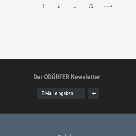
1
2
...
72
Der ODÖRFER Newsletter
E-Mail eingeben