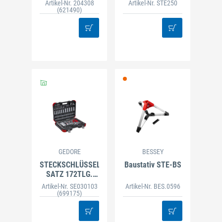
CT MINI/MIDI-2/5
STE 250 mit
Artikel-Nr. 204308
Artikel-Nr. STE250
Pumpgriff
(621490)
GEDORE
BESSEY
STECKSCHLÜSSEL
Baustativ STE-BS
SATZ 172TLG.
GEDORE RED 1/2"
Artikel-Nr. SE030103
Artikel-Nr. BES.0596
- 3/8" - 1/4"
(699175)