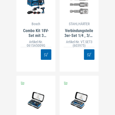
Bosch
STAHLHÄRTER
Combo Kit 18V-
Verbindungsteile
Set mit 3
3er-Set 1/4 , 3/8 ,
Werkzeugen: GSR
1/2
Artikel-Nr.
Artikel-Nr. VT.SET3
+ GBH + GWS + 2x
0615A5009G
(603975)
GBA 5.0 Ah + GAL