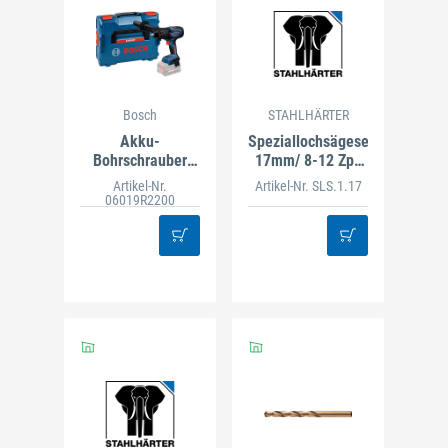
Bosch
STAHLHÄRTER
Akku-
Speziallochsägeset
Bohrschrauber
17mm/ 8-12 ZpZ
EXPERT EXSR
mit Adapter und
Artikel-Nr.
Artikel-Nr. SLS.1.17
18V-150 (ohne
Bohrer
06019R2200
Akku u.
Ladegerät) in L-
BOXX