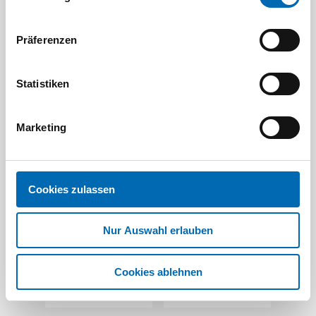
Präferenzen
Statistiken
Marketing
Festool
Festool
Cookies zulassen
Absaugmobil
Absaugarm CT-
CLEANTEC CTL
ASA FLX J
MIDI I
Artikel-Nr.
Artikel-Nr.
Nur Auswahl erlauben
FEST.00718
FEST.00789
Cookies ablehnen