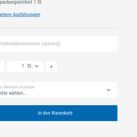
packungseinheit 1 St.
eitere Ausführungen
Positionskommission (optional)
Neue Liste anlegen
St.
Standard Merkliste
ur Merkliste hinzufügen
itte wählen...
In den Warenkorb