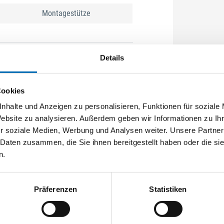
Montagestütze
Details
omplett eingefahrener Teleskopstange
hre und rutschsichere TPU-Kontaktflächen
Cookies
it Pumpmechanismus
nhalte und Anzeigen zu personalisieren, Funktionen für soziale
 der Teleskopstange
Website zu analysieren. Außerdem geben wir Informationen zu I
r soziale Medien, Werbung und Analysen weiter. Unsere Partner
aktflächen von -45° bis +45°
 Daten zusammen, die Sie ihnen bereitgestellt haben oder die s
t und Sicherheit
n.
nd einem Außenrohr mit Ø32 mm
Präferenzen
Statistiken