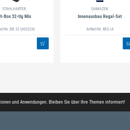
STAHLHÄRTER
DAMAZEN
it-Box 32-tlg Mix
Innenausbau Regal-Set
kel-Nr. BB.32
(603224)
Artikel-Nr. REG.IA
tionen und Anwendungen. Bleiben Sie über Ihre Themen informiert!