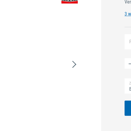
Ver
3 w
Z
B