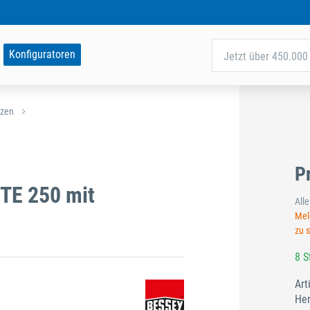
Konfiguratoren
Jetzt über 450.000 
tzen
P
TE 250 mit
All
Meld
zu 
8 S
Art
Her