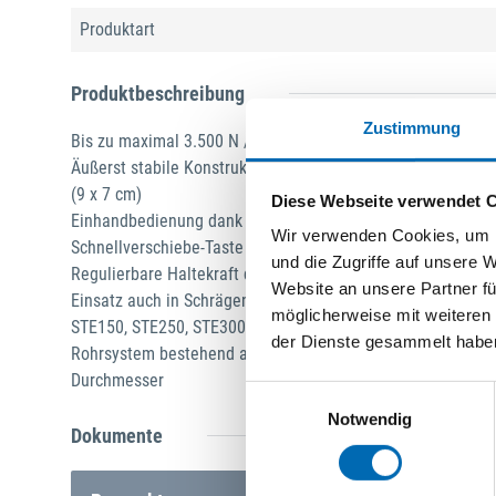
Produktart
Produktbeschreibung
Zustimmung
Bis zu maximal 3.500 N / 350 kg / 770 lbs belastbar bei k
Äußerst stabile Konstruktion durch hochbelastbare Stahlro
(9 x 7 cm)
Diese Webseite verwendet 
Einhandbedienung dank 2-Komponenten-Kunststoffgriff m
Wir verwenden Cookies, um I
Schnellverschiebe-Taste zum schnellen Ein- und Ausfahren
und die Zugriffe auf unsere 
Regulierbare Haltekraft durch Drehen der Stütze am Griff
Website an unsere Partner fü
Einsatz auch in Schrägen durch stufenlos schwenkbare Kont
möglicherweise mit weiteren
STE150, STE250, STE300, STE370: GS-zertifiziert für Qualitä
der Dienste gesammelt habe
Rohrsystem bestehend aus einem Innenrohr mit Ø28 mm u
Durchmesser
Einwilligungsauswahl
Notwendig
Dokumente