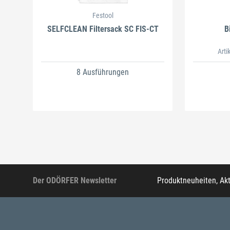
Festool
SELFCLEAN Filtersack SC FIS-CT
B
Arti
8 Ausführungen
Der ODÖRFER Newsletter
Produktneuheiten, Ak