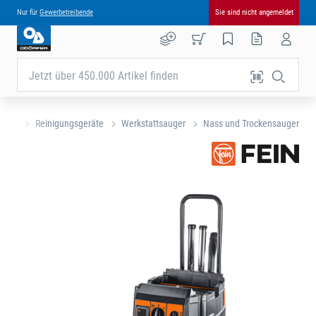
Nur für
Gewerbetreibende
Sie sind nicht angemeldet
Jetzt über 450.000 Artikel finden
zeuge
Reinigungsgeräte
Werkstattsauger
Nass und Trockensauger