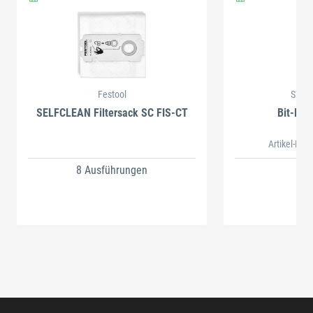
Festool
STAH
SELFCLEAN Filtersack SC FIS-CT
Bit-Box
Artikel-Nr.
8 Ausführungen