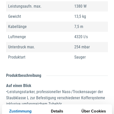
Leistungsaufn. max.
1380 W
Gewicht
13,5 kg
Kabellänge
7,5 m
Luftmenge
4320 l/s
Unterdruck max.
254 mbar
Produktart
Sauger
Produktbeschreibung
Auf einen Blick
•Leistungsstarker, professioneller Nass-/Trockensauger der
Staubklasse L zur Befestigung verschiedener Koffersysteme
inklusive umfangreichem Zubehör.
Zustimmung
Details
Über Cookies
FEIN Vorteile