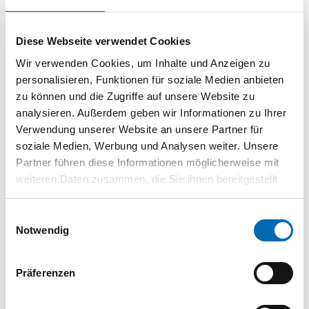
•Zulassung für Staubklasse L.
•Mit PES Flachfaltenfilter und elektronischer Abschaltung für
Diese Webseite verwendet Cookies
hervorragende Nasssaugeigenschaften.
•Autostart-Steckdose mit Einschaltverzögerung zur
Wir verwenden Cookies, um Inhalte und Anzeigen zu
Vermeidung von Stromspitzen.
personalisieren, Funktionen für soziale Medien anbieten
•Stufenlose Saugkraftregulierung am Sauger.
zu können und die Zugriffe auf unsere Website zu
•7,5 m Netzkabel und 4 m Saugschlauch sorgen für einen
analysieren. Außerdem geben wir Informationen zu Ihrer
großen Arbeitsradius.
Verwendung unserer Website an unsere Partner für
•Antistatik-Funktion gegen statische Aufladung beim Arbeiten
soziale Medien, Werbung und Analysen weiter. Unsere
- elektrostatisch ableitend durch optional erhältlichen
Partner führen diese Informationen möglicherweise mit
Saugschlauch 3 13 45 120 01 0.
weiteren Daten zusammen, die Sie ihnen bereitgestellt
haben oder die sie im Rahmen Ihrer Nutzung der Dienste
Lieferumfang
gesammelt haben.
•1 Schubbügel
Einwilligungsauswahl
Notwendig
•1 Flachfaltenfilter PES
•1 Vliesfiltersack Premium
•1 Saugschlauch 4 m, Ø 35 mm
Präferenzen
•1 Werkzeugmuffe mit Saugkraftregulierung
•1 Stufenmuffe