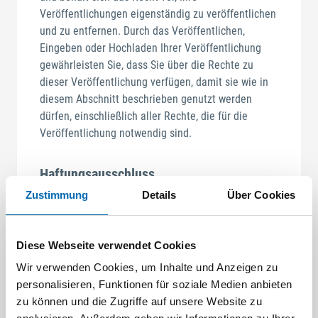
Veröffentlichungen eigenständig zu veröffentlichen
und zu entfernen. Durch das Veröffentlichen,
Eingeben oder Hochladen Ihrer Veröffentlichung
gewährleisten Sie, dass Sie über die Rechte zu
dieser Veröffentlichung verfügen, damit sie wie in
diesem Abschnitt beschrieben genutzt werden
dürfen, einschließlich aller Rechte, die für die
Veröffentlichung notwendig sind.
Haftungsausschluss
Zustimmung
Details
Über Cookies
Die Informationen, Software, Produkte und
Dienstleistungen, die Bestandteil von ODÖRFER
SEEFELDER GmbH sind oder hier veröffentlicht
Diese Webseite verwendet Cookies
werden können Ungenauigkeiten oder Schreibfehler
enthalten. änderungen der Inhalte werden laufend
Wir verwenden Cookies, um Inhalte und Anzeigen zu
vorgenommen. ODÖRFER SEEFELDER GmbH und
personalisieren, Funktionen für soziale Medien anbieten
seine Zulieferer können jederzeit Erweiterungen
zu können und die Zugriffe auf unsere Website zu
und/oder änderungen an der Web-Site vornehmen.