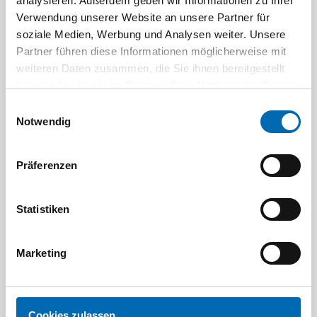
analysieren. Außerdem geben wir Informationen zu Ihrer
Ratschläge, die Sie über das Portal ODÖRFER
Verwendung unserer Website an unsere Partner für
SEEFELDER GmbH erhalten, sollten Sie nicht
soziale Medien, Werbung und Analysen weiter. Unsere
ungeprüft als Grundlage für persönliche,
Partner führen diese Informationen möglicherweise mit
medizinische, rechtliche oder finanzielle
weiteren Daten zusammen, die Sie ihnen bereitgestellt
Entscheidungen heranziehen – ziehen Sie stets
haben oder die sie im Rahmen Ihrer Nutzung der Dienste
einen ausgebildeten Fachmann heran, um
gesammelt haben.
Einwilligungsauswahl
individuell zugeschnittene Lösungen für Ihre
Notwendig
Situation zu erhalten. ODÖRFER SEEFELDER GmbH
bzw. dessen Zulieferer machen keine Zusagen über
Präferenzen
die Erreichbarkeit, Zeitliche Verfügbarkeit,
Zuverlässigkeit und Genauigkeit der Informationen,
Software, Produkte, Dienstleistungen und Grafiken,
Statistiken
die auf der Web-Site ODÖRFER SEEFELDER GmbH
angeboten werden. Bis zur äußersten Grenze der
rechtlichen Zulässigkeit werden alle diese
Marketing
Informationen, Software, Produkte, Dienstleistungen
und Grafiken im aktuellen Zustand angeboten ohne
Gewährleistung oder Zusagen irgendeiner Art.
Cookies zulassen