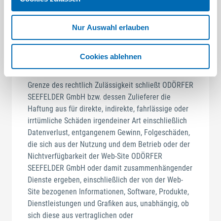
ODÖRFER SEEFELDER GmbH bzw. dessen Zulieferer
schließen hiermit alle Gewährleistungsansprüche
und Bezug auf Zusagen für diese Informationen,
Nur Auswahl erlauben
Produkte, Dienstleistungen und Grafiken
einschließlich impliziter Garantien oder
Cookies ablehnen
Handelsbedingungen, Einsatzfähigkeit für
besondere Zwecke etc, aus. Bis zur äußersten
Grenze des rechtlich Zulässigkeit schließt ODÖRFER
SEEFELDER GmbH bzw. dessen Zulieferer die
Haftung aus für direkte, indirekte, fahrlässige oder
irrtümliche Schäden irgendeiner Art einschließlich
Datenverlust, entgangenem Gewinn, Folgeschäden,
die sich aus der Nutzung und dem Betrieb oder der
Nichtverfügbarkeit der Web-Site ODÖRFER
SEEFELDER GmbH oder damit zusammenhängender
Dienste ergeben, einschließlich der von der Web-
Site bezogenen Informationen, Software, Produkte,
Dienstleistungen und Grafiken aus, unabhängig, ob
sich diese aus vertraglichen oder