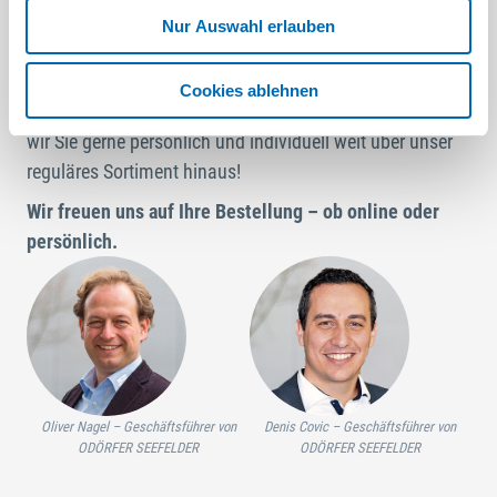
Unser sorgfältig ausgewähltes Sortiment umfasst über
Nur Auswahl erlauben
450.000 Artikel renommierter Marken der Branche.
Sollten Sie dennoch etwas vermissen oder spezielle
Cookies ablehnen
Anforderungen für ein größeres Projekt haben, betreuen
wir Sie gerne persönlich und individuell weit über unser
reguläres Sortiment hinaus!
Wir freuen uns auf Ihre Bestellung – ob online oder
persönlich.
Oliver Nagel – Geschäftsführer von
Denis Covic – Geschäftsführer von
ODÖRFER SEEFELDER
ODÖRFER SEEFELDER