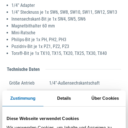
1/4" Adapter
1/4" Stecknuss je 1x SW6, SW8, SW10, SW11, SW12, SW13
Innensechskant-Bit je 1x SW4, SW5, SW6
Magnetbithalter 60 mm
Mini-Ratsche
Philips-Bit je 1x PH, PH2, PH3
Pozidriv-Bit je 1x PZ1, PZ2, PZ3
Torx®-Bit je 1x TX10, TX15, TX20, TX25, TX30, TX40
Technische Daten
Größe Antrieb
1/4"-Außensechskantschaft
Setinhalt
24-teilig
Zustimmung
Details
Über Cookies
Produktart
Bit
Diese Webseite verwendet Cookies
Produktbeschreibung
Wir verwenden Cookies, um Inhalte und Anzeigen zu