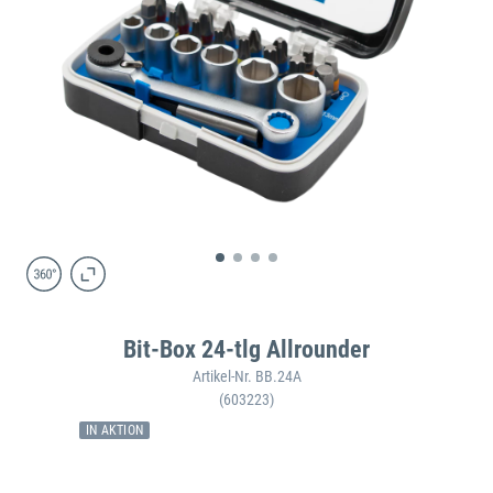
Bit-Box 24-tlg Allrounder
Artikel-Nr. BB.24A
(603223)
IN AKTION