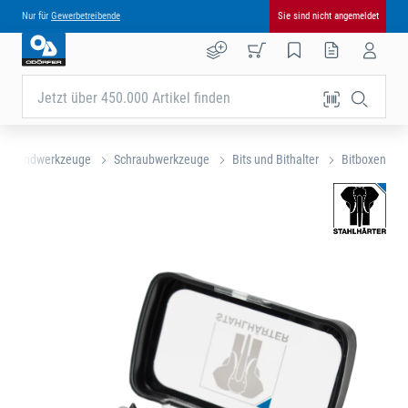
Nur für
Gewerbetreibende
Sie sind nicht angemeldet
Jetzt über 450.000 Artikel finden
Handwerkzeuge
Schraubwerkzeuge
Bits und Bithalter
Bitboxen