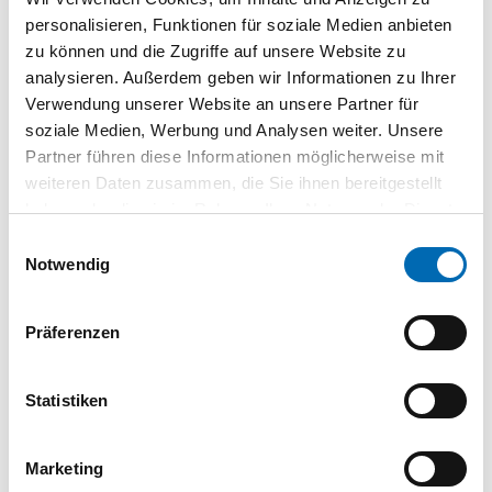
personalisieren, Funktionen für soziale Medien anbieten
Mit der Allrounder Bit-Box sind Handwerker für alle Fälle
zu können und die Zugriffe auf unsere Website zu
gerüstet. Bits mit PH-, PZ- und TX-Antrieb sowie 1/4"-
analysieren. Außerdem geben wir Informationen zu Ihrer
Stecknüsse machen den Alltag einfacher, da diese Werkzeuge
Verwendung unserer Website an unsere Partner für
meist häufig benötigt werden.
soziale Medien, Werbung und Analysen weiter. Unsere
Partner führen diese Informationen möglicherweise mit
weiteren Daten zusammen, die Sie ihnen bereitgestellt
Dokumente
haben oder die sie im Rahmen Ihrer Nutzung der Dienste
gesammelt haben.
Einwilligungsauswahl
01 | Hauptkatalog 2019/21
Notwendig
Präferenzen
04 | STAHLHÄRTER Katalog 2026
Statistiken
Marketing