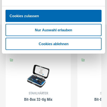
Cookies zulassen
Nur Auswahl erlauben
Kunden kauften auch
Cookies ablehnen
STAHLHÄRTER
STA
Bit-Box 32-tlg Mix
Bit-Box