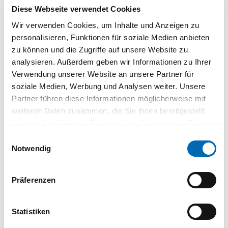
Höhenverstellbar: Das Teleskoprohr ist in der Höhe
Diese Webseite verwendet Cookies
einstellbar
Wir verwenden Cookies, um Inhalte und Anzeigen zu
Variable Befestigung: Über das Teleskoprohr kann der
personalisieren, Funktionen für soziale Medien anbieten
Flexarm auch direkt auf der Mobilen Werkstatt MW
zu können und die Zugriffe auf unsere Website zu
1000 oder einem Multifunktionstisch MFT befestigt
analysieren. Außerdem geben wir Informationen zu Ihrer
werden
Verwendung unserer Website an unsere Partner für
Einfach aufgebaut: Ausrollen, aufstecken, loslegen
soziale Medien, Werbung und Analysen weiter. Unsere
Aufgeräumt: Integrierte Kabelführung, durch
Partner führen diese Informationen möglicherweise mit
Klettbänder fixierbar
weiteren Daten zusammen, die Sie ihnen bereitgestellt
Schneller Maschinenwechsel: Durch plug it-Kabel an
haben oder die sie im Rahmen Ihrer Nutzung der Dienste
den Werkzeugen schneller Gerätewechsel möglich
gesammelt haben.
Robust: Aus zehn hochwertigen, leichten
Einwilligungsauswahl
Notwendig
Kunststoffgliedern
Flexible Länge: Der 1 m lange Flexarm lässt sich durch
leicht demontierbare Kettenglieder nach Bedarf kürzen
Präferenzen
SYS-MFT: Deckel mit MFD-Platte zum Spannen und
Fixieren von Werkstücken
Statistiken
Anwendungsschwerpunkte