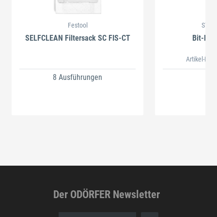
Festool
STAH
SELFCLEAN Filtersack SC FIS-CT
Bit-Box
Artikel-Nr.
8 Ausführungen
Der ODÖRFER Newsletter