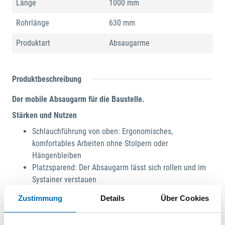
Länge
1000 mm
Rohrlänge
630 mm
Produktart
Absaugarme
Produktbeschreibung
Der mobile Absaugarm für die Baustelle.
Stärken und Nutzen
Schlauchführung von oben: Ergonomisches,
komfortables Arbeiten ohne Stolpern oder
Hängenbleiben
Platzsparend: Der Absaugarm lässt sich rollen und im
Systainer verstauen
Clevere Kombi: Der Flexarm wird im SYS-MFT geliefert.
Zustimmung
Details
Über Cookies
Damit lässt sich der Absaugarm samt Teleskoprohr
sicher auf dem Sauger fixieren