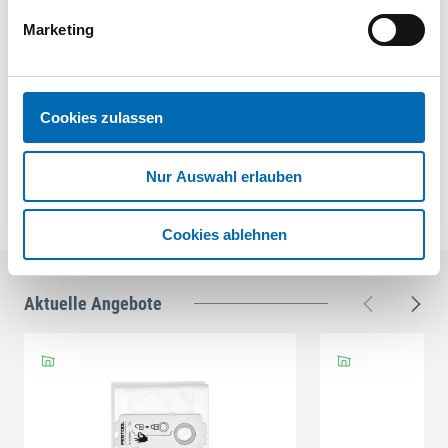
Ideal für das Arbeiten an mobilen Stationen, z.B. bei
Schleifarbeiten
Marketing
Schlauchführung von oben am MFT
Flexible Nutzung auf Baustelle und Werkstatt
Hinweis
für CT 26 bis 48
Cookies zulassen
flexibler Absaugarm zur Befestigung auf dem
Absaugmobil
Nur Auswahl erlauben
Cookies ablehnen
Aktuelle Angebote