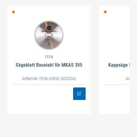
FEIN
Sägeblatt Baustahl für MKAS 355
Kappsäge MKAS
Artikel-Nr. FEIN.02852
(622324)
Artike