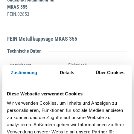
MKAS 355
FEIN.02853
FEIN Metallkappsäge MKAS 355
Technische Daten
Antriebsart
Elektrisch
Zustimmung
Details
Über Cookies
Schnitttiefe bei 45°
90 mm
Sägeblatt-Ø
355 mm
Diese Webseite verwendet Cookies
Gewicht
24,4 kg
Wir verwenden Cookies, um Inhalte und Anzeigen zu
personalisieren, Funktionen für soziale Medien anbieten
Leerlaufdrehzahl (max.)
1300 min-¹
zu können und die Zugriffe auf unsere Website zu
analysieren. Außerdem geben wir Informationen zu Ihrer
Nennaufnahme
1800 W
Verwendung unserer Website an unsere Partner für