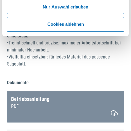
PH2
Nur Auswahl erlauben
•1 Innensechskantschlüssel 8 mm
Wichtigste Daten
Cookies ablehnen
•Bis zu 100 % funkenfrei: Kaltschnitt für sicheres Arbeiten
ohne Staub.
•Trennt schnell und präzise: maximaler Arbeitsfortschritt bei
minimaler Nacharbeit.
•Vielfältig einsetzbar: für jedes Material das passende
Sägeblatt.
Dokumente
Betriebsanleitung
PDF