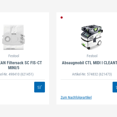
Festool
Festool
AN Filtersack SC FIS-CT
Absaugmobil CTL MIDI I CLEAN
MINI/5
kel-Nr. 498410
(621451)
Artikel-Nr. 574832
(621473)
Zum Nachfolgeartikel