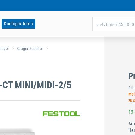
Konfiguratoren
Jetzt über 450.000 
auger
Sauger-Zubehör
P
-CT MINI/MIDI-2/5
All
Meld
zu 
13 
Art
Her