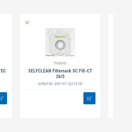
Festool
TEC
SELFCLEAN Filtersack SC FIS-CT
Absaugmo
26/5
Artikel-Nr. 496187
(621418)
Art
Zum Nachfo