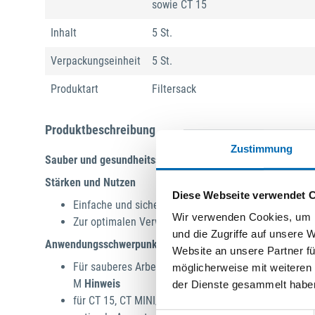
sowie CT 15
Inhalt
5 St.
Verpackungseinheit
5 St.
Produktart
Filtersack
Produktbeschreibung
Zustimmung
Sauber und gesundheitsschonend arbeiten.
Stärken und Nutzen
Diese Webseite verwendet 
Einfache und sichere Entsorgung von Stäuben der St
Wir verwenden Cookies, um I
Zur optimalen Verwendung mit CT MINI und CT MIDI 
und die Zugriffe auf unsere 
Anwendungsschwerpunkte
Website an unsere Partner fü
Für sauberes Arbeiten und staubfreies Entsorgen vo
möglicherweise mit weiteren
M
Hinweis
der Dienste gesammelt habe
für CT 15, CT MINI/MIDI ab Baujahr 2019, CTC MINI/M