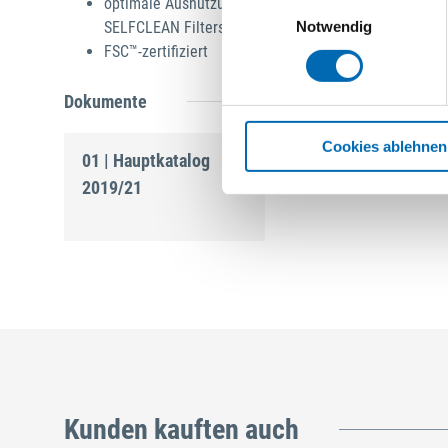
optimale Ausnutzung des Filtersackvolumens und ko
Einwilligungsauswahl
SELFCLEAN Filtersack
Notwendig
FSC™-zertifiziert
Dokumente
Cookies ablehnen
01 | Hauptkatalog
2019/21
Kunden kauften auch