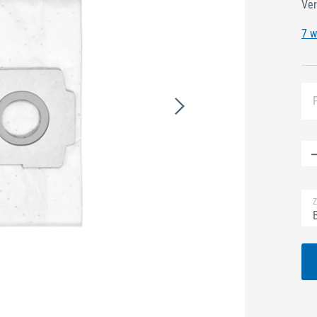
Ver
7 w
Z
B