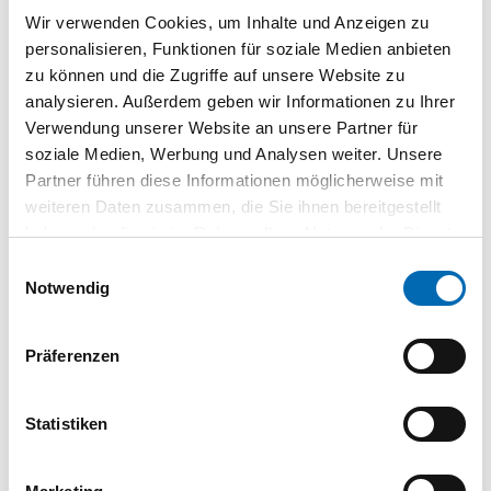
Schnellwechselbithalter
Wir verwenden Cookies, um Inhalte und Anzeigen zu
Torx®-Bit 1x TX10, 2x TX15, 2x TX20, 2x TX25, 1x TX27, 1x
personalisieren, Funktionen für soziale Medien anbieten
TX30, 1x TX40
zu können und die Zugriffe auf unsere Website zu
Torx®-Bits mit Innenbohrung je 1x TX10, TX15, TX20, TX25,
analysieren. Außerdem geben wir Informationen zu Ihrer
TX30, TX40, Innensechskant-Bit je 1x SW3, SW4, SW5, SW6
Verwendung unserer Website an unsere Partner für
soziale Medien, Werbung und Analysen weiter. Unsere
Technische Daten
Partner führen diese Informationen möglicherweise mit
weiteren Daten zusammen, die Sie ihnen bereitgestellt
Größe Antrieb
1/4"-Außensechskantschaft
haben oder die sie im Rahmen Ihrer Nutzung der Dienste
gesammelt haben.
Setinhalt
32-teilig
Einwilligungsauswahl
Notwendig
Produktart
Bit
Präferenzen
Produktbeschreibung
Statistiken
Praktische Bitbox mit ansprechendem Sortiment aus
verschiedenen Bits mit PH-, PZ-, Schlitz- und TX-Antrieb.
Schnellwechselbithalter und Kegelsenker runden das Bit-Set