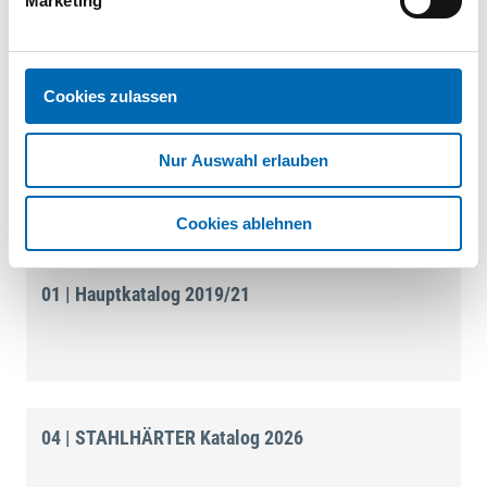
Marketing
ab.
Dokumente
Cookies zulassen
01 | Hauptkatalog 2019/21
Nur Auswahl erlauben
Cookies ablehnen
01 | Hauptkatalog 2019/21
04 | STAHLHÄRTER Katalog 2026