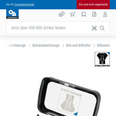
Nur für
Gewerbetreibende
Sie sind nicht angemeldet
Jetzt über 450.000 Artikel finden
Handwerkzeuge
Schraubwerkzeuge
Bits und Bithalter
Bitboxen