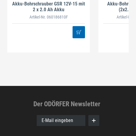
Akku-Bohrschrauber GSR 12V-15 mit
Akku-Bohrsch
2 x 2.0 Ah Akku
(2x2.0 A
STAHLHÄ
Artikel-Nr. 060186810F
Artikel-Nr.
Der ODÖRFER Newsletter
E-Mail eingeben