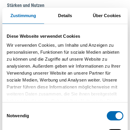
Stärken und Nutzen
Ermüdungsfrei Arbeiten: mit den TBX 4 Akkupacks für
Zustimmung
Details
Über Cookies
volle Leistung bei geringem Gewicht
Volle Leistung: Tabless Zelltechnologie liefert
maximale Power auch bei anspruchsvollen
Diese Webseite verwendet Cookies
Anwendungen
Wir verwenden Cookies, um Inhalte und Anzeigen zu
Langlebig: Die geringe Wärmeentwicklung der Tabless
personalisieren, Funktionen für soziale Medien anbieten
Zellen verlängert die Lebensdauer der Akkus
zu können und die Zugriffe auf unsere Website zu
Kürzere Ladezyklen: Die Akkus können aufgrund ihrer
analysieren. Außerdem geben wir Informationen zu Ihrer
geringen Wärmeentwicklung direkt nach dem Einsatz
Verwendung unserer Website an unsere Partner für
aufgeladen werden
soziale Medien, Werbung und Analysen weiter. Unsere
Absaugung startet automatisch: Die Bluetooth®
Partner führen diese Informationen möglicherweise mit
Akkupacks starten beim Einschalten des Werkzeuges
weiteren Daten zusammen, die Sie ihnen bereitgestellt
einen gekoppelten Sauger automatisch
haben oder die sie im Rahmen Ihrer Nutzung der Dienste
Smart erweitert: Die Festool App ermöglicht in
gesammelt haben.
Einwilligungsauswahl
Kombination mit der Bluetooth® Funktion des
Notwendig
Akkupacks clevere Zusatzfunktionen, wie z.B. die
detaillierte Anzeige zum Ladestand und weiteren