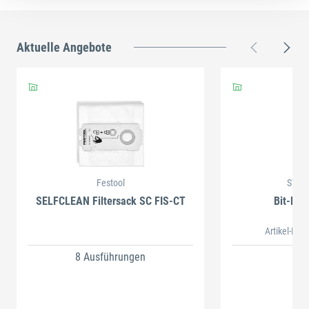
Aktuelle Angebote
Festool
STAH
SELFCLEAN Filtersack SC FIS-CT
Bit-Box
Artikel-Nr.
8 Ausführungen