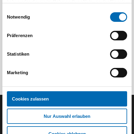
haben oder die sie im Rahmen Ihrer Nutzung der Dienste
Akku-Gartengeräte
Akku-Spezialgeräte
gesammelt haben.
Einwilligungsauswahl
Notwendig
Präferenzen
Statistiken
Marketing
Cookies zulassen
Der ODÖRFER Newsletter
Nur Auswahl erlauben
E-Mail eingeben
Cookies ablehnen