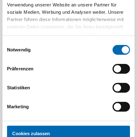
Verwendung unserer Website an unsere Partner für
Satiniermaschinen
Schärfgeräte
soziale Medien, Werbung und Analysen weiter. Unsere
Partner führen diese Informationen möglicherweise mit
weiteren Daten zusammen, die Sie ihnen bereitgestellt
haben oder die sie im Rahmen Ihrer Nutzung der Dienste
gesammelt haben.
Einwilligungsauswahl
Notwendig
Präferenzen
Trennschleifer
Winkelpolierer
Statistiken
Marketing
Cookies zulassen