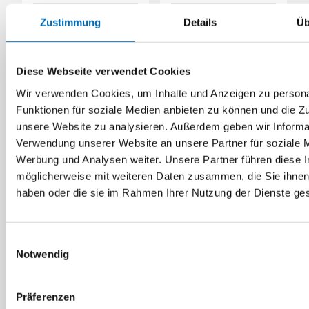
Zustimmung
Details
Üb
Diese Webseite verwendet Cookies
Wir verwenden Cookies, um Inhalte und Anzeigen zu persona
Funktionen für soziale Medien anbieten zu können und die Zug
unsere Website zu analysieren. Außerdem geben wir Informat
Verwendung unserer Website an unsere Partner für soziale 
Werbung und Analysen weiter. Unsere Partner führen diese 
möglicherweise mit weiteren Daten zusammen, die Sie ihnen 
haben oder die sie im Rahmen Ihrer Nutzung der Dienste g
Bosch
FEIN
Ersatzbürste für GBR
Flächenschleifer GRIT
14
GILS
Einwilligungsauswahl
Artikel-Nr. 2600290026
Artikel-Nr. FEIN.02691
Notwendig
Präferenzen