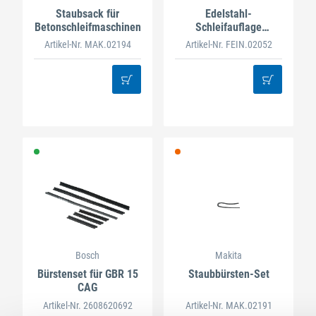
Staubsack für
Edelstahl-
Betonschleifmaschinen
Schleifauflage
GI/GIS15
Artikel-Nr. MAK.02194
Artikel-Nr. FEIN.02052
Bosch
Makita
Bürstenset für GBR 15
Staubbürsten-Set
CAG
Artikel-Nr. 2608620692
Artikel-Nr. MAK.02191