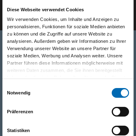
Diese Webseite verwendet Cookies
E-Mail eingeben
Wir verwenden Cookies, um Inhalte und Anzeigen zu
personalisieren, Funktionen für soziale Medien anbieten
zu können und die Zugriffe auf unsere Website zu
analysieren. Außerdem geben wir Informationen zu Ihrer
Verwendung unserer Website an unsere Partner für
Telefon
soziale Medien, Werbung und Analysen weiter. Unsere
0316/2771-0
(Mo - Do: 07:30 - 17:00 Uhr Fr: 07:30 - 13:00 Uhr)
Partner führen diese Informationen möglicherweise mit
weiteren Daten zusammen, die Sie ihnen bereitgestellt
haben oder die sie im Rahmen Ihrer Nutzung der Dienste
WhatsApp
gesammelt haben.
Einwilligungsauswahl
+43 (0)676 827 755 55
Notwendig
E-Mail
Präferenzen
post@odoerfer.com
Statistiken