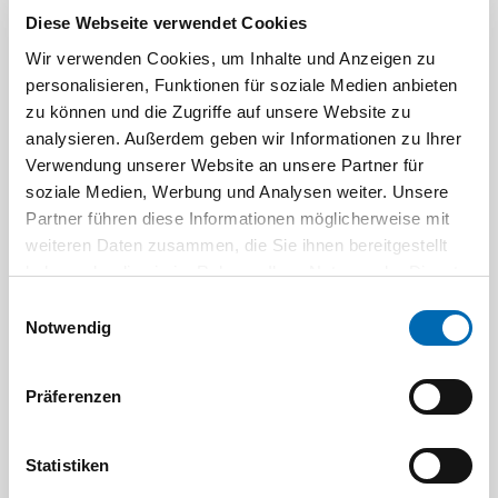
Diese Webseite verwendet Cookies
Wir verwenden Cookies, um Inhalte und Anzeigen zu
personalisieren, Funktionen für soziale Medien anbieten
zu können und die Zugriffe auf unsere Website zu
analysieren. Außerdem geben wir Informationen zu Ihrer
Verwendung unserer Website an unsere Partner für
soziale Medien, Werbung und Analysen weiter. Unsere
Partner führen diese Informationen möglicherweise mit
weiteren Daten zusammen, die Sie ihnen bereitgestellt
haben oder die sie im Rahmen Ihrer Nutzung der Dienste
Festool
gesammelt haben.
Einwilligungsauswahl
Energie-Set 18V 2xTBX4/TCL6
Notwendig
Artikel-Nr. FEST.00808
Präferenzen
Statistiken