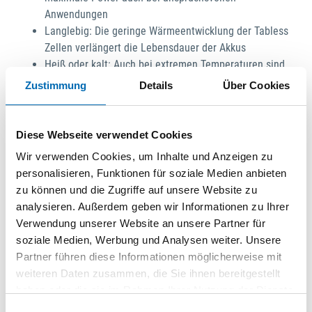
Anwendungen
Langlebig: Die geringe Wärmeentwicklung der Tabless
Zellen verlängert die Lebensdauer der Akkus
Heiß oder kalt: Auch bei extremen Temperaturen sind
Tabless Akkus zuverlässig einsatzbereit
Zustimmung
Details
Über Cookies
Kürzere Ladezyklen: Die Akkus können aufgrund ihrer
geringen Wärmeentwicklung direkt nach dem Einsatz
aufgeladen werden
Diese Webseite verwendet Cookies
Blitzschnell geladen: Dank AIRSTREAM
Wir verwenden Cookies, um Inhalte und Anzeigen zu
Schnellladegerät SCA 16 in 25 Minuten wieder
personalisieren, Funktionen für soziale Medien anbieten
einsatzbereit. Möglich macht das die aktive Kühlung
zu können und die Zugriffe auf unsere Website zu
während des Ladevorgangs
analysieren. Außerdem geben wir Informationen zu Ihrer
Praktisch: LED-Anzeige zeigt jederzeit den aktuellen
Verwendung unserer Website an unsere Partner für
Ladestand des Akkupacks an
soziale Medien, Werbung und Analysen weiter. Unsere
Sicher: Umlaufender Rahmen aus weichem Softgrip-
Partner führen diese Informationen möglicherweise mit
Material zum Schutz und sicheren Auflage der
weiteren Daten zusammen, die Sie ihnen bereitgestellt
Maschine auf schiefen Flächen
haben oder die sie im Rahmen Ihrer Nutzung der Dienste
Komfortabel: Bluetooth® ermöglicht automatisches
gesammelt haben.
Einwilligungsauswahl