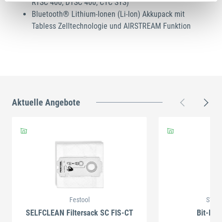
RTSC 400, DTSC 400, CTC SYS)
Bluetooth® Lithium-Ionen (Li-Ion) Akkupack mit
Tabless Zelltechnologie und AIRSTREAM Funktion
Aktuelle Angebote
Festool
STAH
SELFCLEAN Filtersack SC FIS-CT
Bit-Box