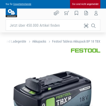
Nur für
Gewerbetreibende
Sie sind nicht angemeldet
Jetzt über 450.000 Artikel finden
cks und Ladegeräte
Akkupacks
Festool Tabless Akkupack BP 18 TBX