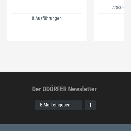
Artikel-Nr.
8 Ausführungen
Der ODÖRFER Newsletter
E-Mail eingeben