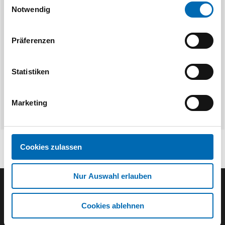
Makita
B
Notwendig
Lochungsplatte
Lochwerkzeug f
Artikel
Präferenzen
4 Ausführungen
Statistiken
Marketing
Cookies zulassen
Nur Auswahl erlauben
Der ODÖRFER Newsletter
Cookies ablehnen