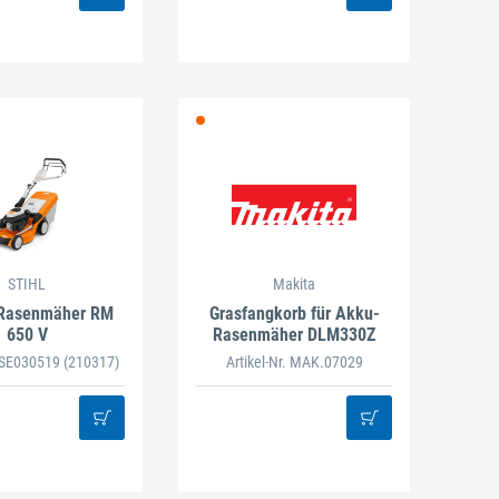
STIHL
Makita
-Rasenmäher RM
Grasfangkorb für Akku-
650 V
Rasenmäher DLM330Z
. SE030519
(210317)
Artikel-Nr. MAK.07029