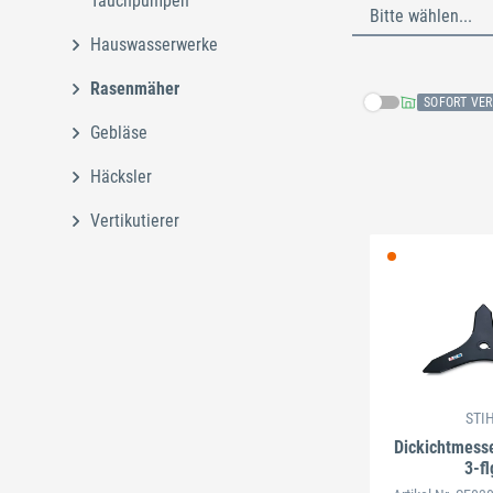
Tauchpumpen
Bitte wählen...
Hauswasserwerke
Rasenmäher
SOFORT VE
Gebläse
Häcksler
Schließe
Vertikutierer
STI
Dickichtmess
3-fl