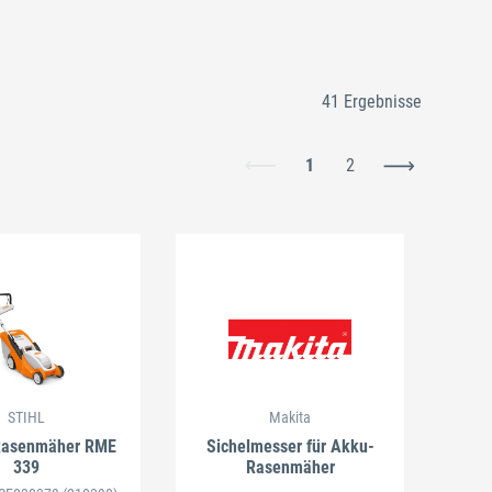
41 Ergebnisse
1
2
STIHL
Makita
 Rasenmäher RME
Sichelmesser für Akku-
339
Rasenmäher