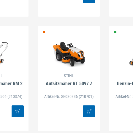
HL
STIHL
mäher RM 2
Aufsitzmäher RT 5097 Z
Benzin
T
30506
(210374)
Artikel-Nr. SE030336
(210701)
Artikel-Nr