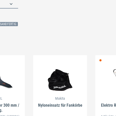
RSANDFERTIG
n
HL
Makita
er 300 mm /
Nyloneinsatz für Fankörbe
Elektro
g.