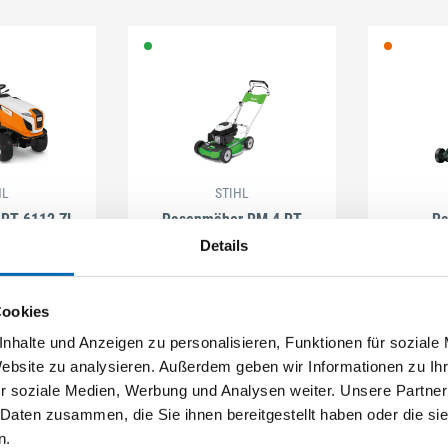
HL
STIHL
 RT 6112 ZL
Rasenmäher RM 4 RT
Ra
Univers
Details
30337
(210702)
Artikel-Nr. SE030512
(210304)
Artike
Cookies
nhalte und Anzeigen zu personalisieren, Funktionen für soziale
Website zu analysieren. Außerdem geben wir Informationen zu I
r soziale Medien, Werbung und Analysen weiter. Unsere Partner
 Daten zusammen, die Sie ihnen bereitgestellt haben oder die s
n.