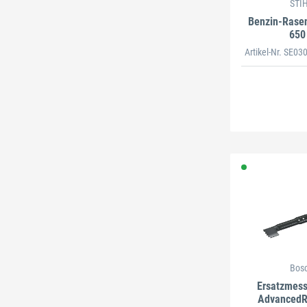
STI
Benzin-Rase
650
Artikel-Nr. SE0
Bos
Ersatzmess
AdvancedR