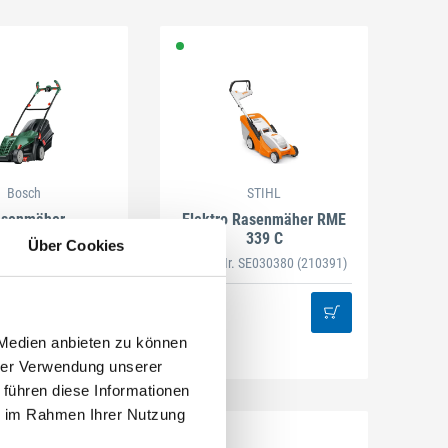
Bosch
STIHL
senmäher
Elektro Rasenmäher RME
alRotak 34-400
339 C
Über Cookies
l-Nr. 06008A6400
Artikel-Nr. SE030380
(210391)
 Medien anbieten zu können
hrer Verwendung unserer
 führen diese Informationen
ie im Rahmen Ihrer Nutzung