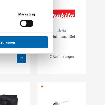
Marketing
Makita
Makita
lüssel SW10-13
Mulchmesser-Set
 zulassen
l-Nr. MAK.05992
2 Ausführungen