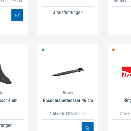
30376
(628326)
Artikel-Nr
3 Ausführungen
ta
Bosch
sser 4mm
Rasenmähermesser 46 cm
Rin
Artikel-Nr. F016800638
Artike
rungen