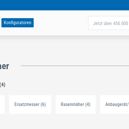
Konfiguratoren
Jetzt über 450.000 
er
(4)
Ersatzmesser (6)
Rasenmäher (4)
Anbaugerät/