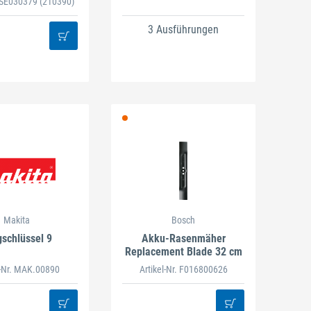
. SE030379
(210390)
3 Ausführungen
Makita
Bosch
gschlüssel 9
Akku-Rasenmäher
Replacement Blade 32 cm
l-Nr. MAK.00890
Artikel-Nr. F016800626