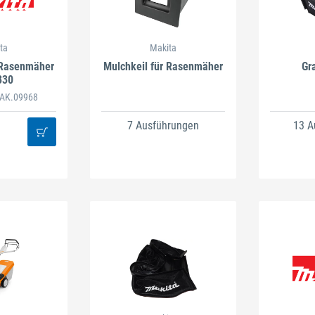
ta
Makita
 Rasenmäher
Mulchkeil für Rasenmäher
Gr
330
 MAK.09968
7 Ausführungen
13 A