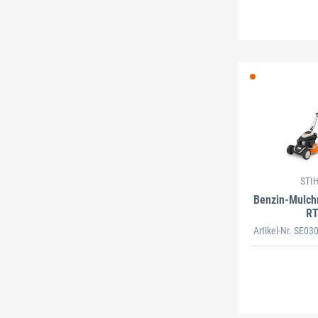
STI
Benzin-Mulch
R
Artikel-Nr. SE0