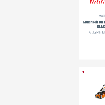
Maki
Mulchkeil für
DLM
Artikel-Nr.