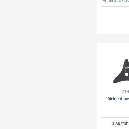
Artikel-Nr. SE0
Maki
Dickichtme
3 Ausfüh