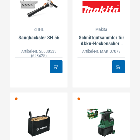
STIHL
Makita
Saughäcksler SH 56
Schnittgutsammler für
Akku-Heckenschere
DUH754S
Artikel-Nr. SE030533
Artikel-Nr. MAK.07079
(628425)