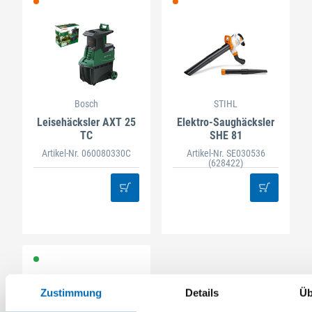
Bosch
STIHL
Leisehäcksler AXT 25
Elektro-Saughäcksler
TC
SHE 81
Artikel-Nr. 060080330C
Artikel-Nr. SE030536
(628422)
Zustimmung
Details
Üb