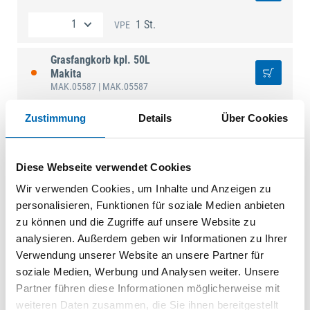
1 St.
VPE
Grasfangkorb kpl. 50L
Makita
MAK.05587
| MAK.05587
1 St.
VPE
Zustimmung
Details
Über Cookies
Grasfangkorb kpl. 60L
MAK.05758
| MAK.05758
Diese Webseite verwendet Cookies
Wir verwenden Cookies, um Inhalte und Anzeigen zu
1 St.
VPE
personalisieren, Funktionen für soziale Medien anbieten
zu können und die Zugriffe auf unsere Website zu
Grasfangkorb kpl. 60L
analysieren. Außerdem geben wir Informationen zu Ihrer
Makita
MAK.05651
| MAK.05651
Verwendung unserer Website an unsere Partner für
soziale Medien, Werbung und Analysen weiter. Unsere
1 St.
VPE
Partner führen diese Informationen möglicherweise mit
weiteren Daten zusammen, die Sie ihnen bereitgestellt