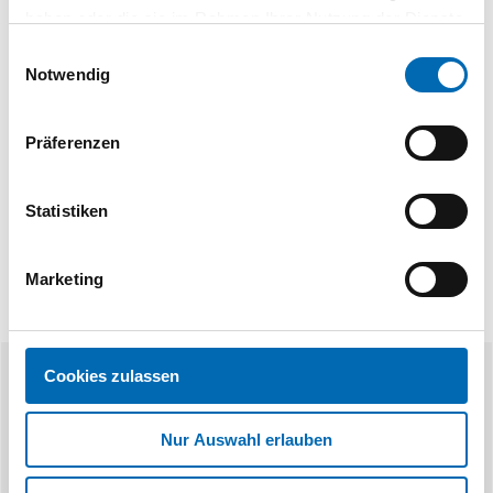
1
2
haben oder die sie im Rahmen Ihrer Nutzung der Dienste
gesammelt haben.
Einwilligungsauswahl
Notwendig
Technische Daten
Präferenzen
Produktart
Grasfangkorb
Statistiken
Marketing
Cookies zulassen
Ähnliche Produkte
Nur Auswahl erlauben