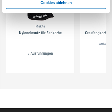
Cookies ablehnen
Makita
M
Nyloneinsatz für Fankörbe
Grasfangkorb f
DL
Artikel-
3 Ausführungen