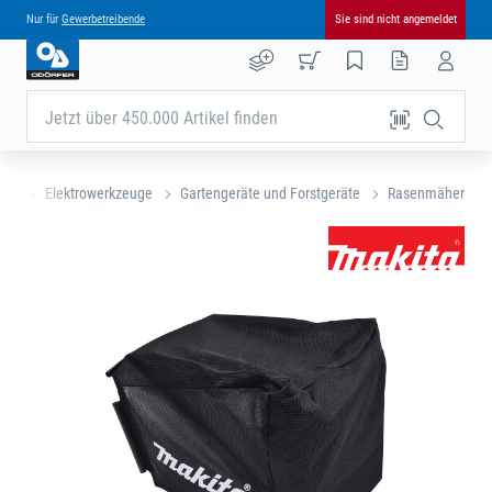
Nur für
Gewerbetreibende
Sie sind nicht angemeldet
Jetzt über 450.000 Artikel finden
eite
Elektrowerkzeuge
Gartengeräte und Forstgeräte
Rasenmäher