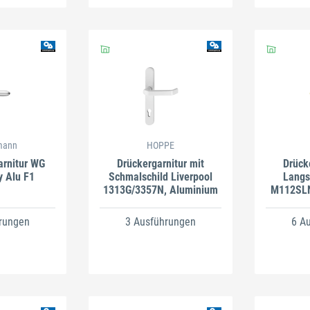
mann
HOPPE
arnitur WG
Drückergarnitur mit
Drück
y Alu F1
Schmalschild Liverpool
Langs
1313G/3357N, Aluminium
M112SLN
rungen
3 Ausführungen
6 A