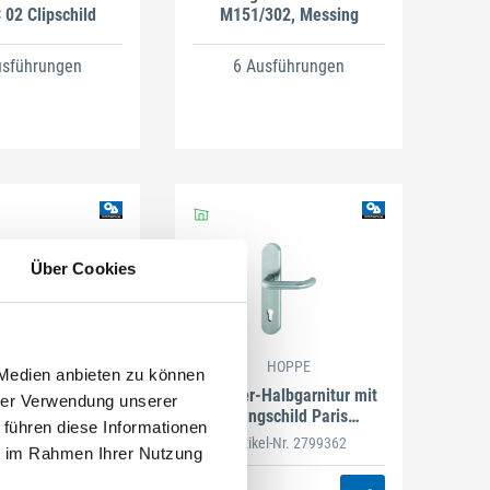
 02 Clipschild
M151/302, Messing
usführungen
6 Ausführungen
Über Cookies
HOPPE
HOPPE
 Medien anbieten zu können
ldgarnitur Verona
Drücker-Halbgarnitur mit
hrer Verwendung unserer
u F1 Natur
Langschild Paris
 führen diese Informationen
E138F/3310, 10/92 mm,
Artikel-Nr. 2799362
ie im Rahmen Ihrer Nutzung
Edelstahl
usführungen