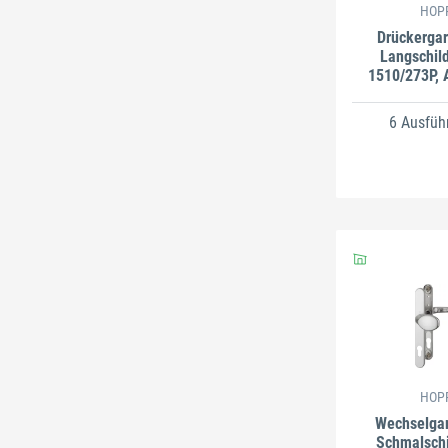
HOP
Drückergar
Langschil
1510/273P, 
6 Ausfüh
HOP
Wechselgar
Schmalschi