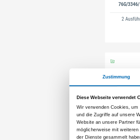
76G/3346/
Alumi
2 Ausfüh
Zustimmung
Diese Webseite verwendet 
HOP
Wir verwenden Cookies, um I
Drückergar
und die Zugriffe auf unsere 
Schmalschi
Website an unsere Partner fü
1540/303N, 
möglicherweise mit weiteren
der Dienste gesammelt habe
7 Ausfüh