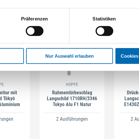
Präferenzen
Statistiken
Nur Auswahl erlauben
Cookies
PE
HOPPE
nitur mit
Rahmentürbeschlag
Drück
d Tôkyô
Langschild 1710RH/3346
Langsc
Aluminium
Tokyo Alu F1 Natur
E1430Z/
rungen
2 Ausführungen
2 A