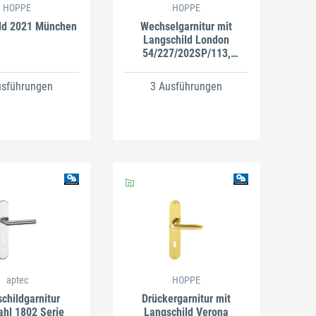
HOPPE
HOPPE
ld 2021 München
Wechselgarnitur mit
Langschild London
54/227/202SP/113,
Aluminium
usführungen
3 Ausführungen
aptec
HOPPE
childgarnitur
Drückergarnitur mit
ahl 1802 Serie
Langschild Verona