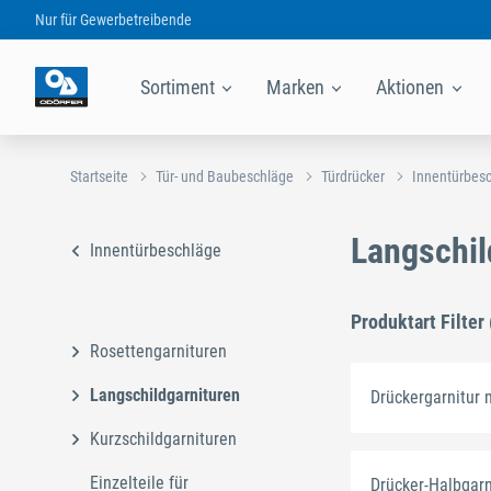
Nur für
Gewerbetreibende
Sortiment
Marken
Aktionen
Startseite
Tür- und Baubeschläge
Türdrücker
Innentürbes
Langschil
Innentürbeschläge
Produktart Filter 
Rosettengarnituren
Langschildgarnituren
Drückergarnitur 
Kurzschildgarnituren
Einzelteile für
Drücker-Halbgarn