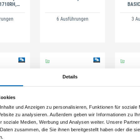
1710RH,
BASIC
nium
rungen
6 Ausführungen
3 A
Details
Cookies
PE
HOPPE
nhalte und Anzeigen zu personalisieren, Funktionen für soziale
nitur mit
Drückergarnitur mit
Langschi
Website zu analysieren. Außerdem geben wir Informationen zu I
ld Liège
Langschild Weimar
Al
r soziale Medien, Werbung und Analysen weiter. Unsere Partner
Aluminium
M112SLN/2007, Messing
 Daten zusammen, die Sie ihnen bereitgestellt haben oder die s
n.
rungen
6 Ausführungen
3 A