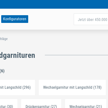
Konfiguratoren
Jetzt über 450.000 
chläge
dgarnituren
(6)
mit Langschild (296)
Wechselgarnitur mit Langschild (178)
itur (30)
Drückergarnitur (27)
Wechselgarnitur (21)