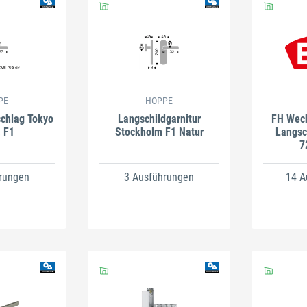
PE
HOPPE
chlag Tokyo
Langschildgarnitur
FH Wech
 F1
Stockholm F1 Natur
Langsc
7
rungen
3 Ausführungen
14 A