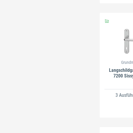
Grund
Langschildg
7200 Siss
3 Ausfüh