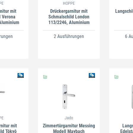
PE
HOPPE
nitur mit
Drückergarnitur mit
Langschi
d Verona
Schmalschild London
Aluminium
113/2246, Aluminium
rungen
2 Ausführungen
6 A
PE
Jado
nitur mit
Zimmertürgarnitur Messing
Langs
ld Tôkyô
Modell Maybach
Edelst