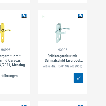
HOPPE
HOPPE
ergarnitur mit
Drückergarnitur mit
child Caracas
Schmalschild Liverpool
/2021, Messing
1313G/3357N, Aluminium
Artikel-Nr. HO.01489
(482958)
usführungen