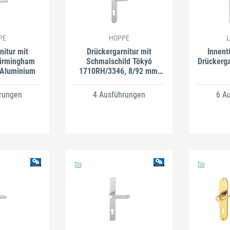
PE
HOPPE
L
nitur mit
Drückergarnitur mit
Innent
Birmingham
Schmalschild Tôkyô
Drückerga
 Aluminium
1710RH/3346, 8/92 mm,
Aluminium
rungen
4 Ausführungen
6 A