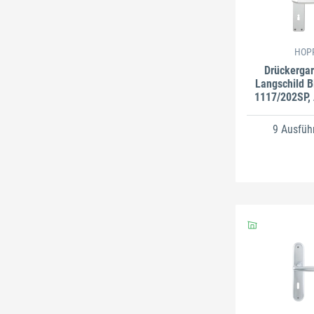
HOP
Drückergar
Langschild 
1117/202SP,
9 Ausfüh