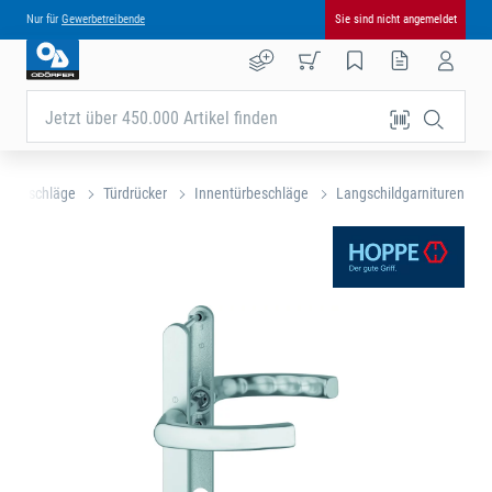
Nur für
Gewerbetreibende
Sie sind nicht angemeldet
Jetzt über 450.000 Artikel finden
Baubeschläge
Türdrücker
Innentürbeschläge
Langschildgarnituren