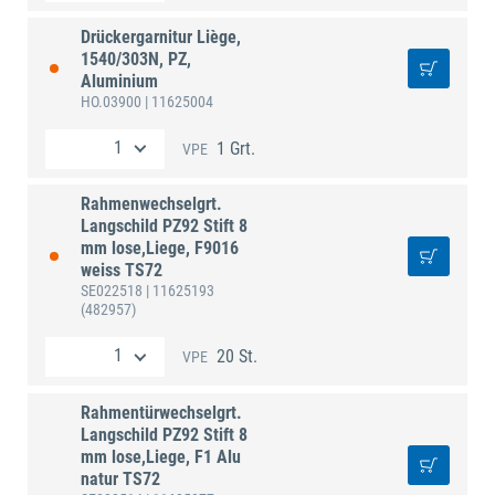
Drückergarnitur Liège,
1540/303N, PZ,
Aluminium
HO.03900
| 11625004
1 Grt.
VPE
Rahmenwechselgrt.
Langschild PZ92 Stift 8
mm lose,Liege, F9016
weiss TS72
SE022518
| 11625193
(482957)
20 St.
VPE
Rahmentürwechselgrt.
Langschild PZ92 Stift 8
mm lose,Liege, F1 Alu
natur TS72