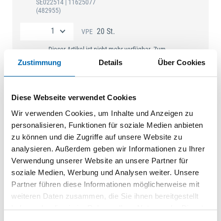
SE022514
| 11625077
(482955)
20 St.
VPE
Dieser Artikel ist nicht mehr verfügbar. Zum
Nachfolgeartikel:
HO.03901
Zustimmung
Details
Über Cookies
Rahmentürdrückergrt.
Langschild PZ92 Stift 8
Diese Webseite verwendet Cookies
mm lose,Liege, F9016
weiß TS72
Wir verwenden Cookies, um Inhalte und Anzeigen zu
SE022510
| 3759071
(482956)
personalisieren, Funktionen für soziale Medien anbieten
zu können und die Zugriffe auf unsere Website zu
20 St.
VPE
analysieren. Außerdem geben wir Informationen zu Ihrer
Dieser Artikel ist bald nicht mehr verfügbar.
Verwendung unserer Website an unsere Partner für
Restbestände können in einzelnen Abholstandorten
soziale Medien, Werbung und Analysen weiter. Unsere
abgeholt werden. Zum Nachfolgeartikel:
HO.02340
Partner führen diese Informationen möglicherweise mit
weiteren Daten zusammen, die Sie ihnen bereitgestellt
haben oder die sie im Rahmen Ihrer Nutzung der Dienste
gesammelt haben.