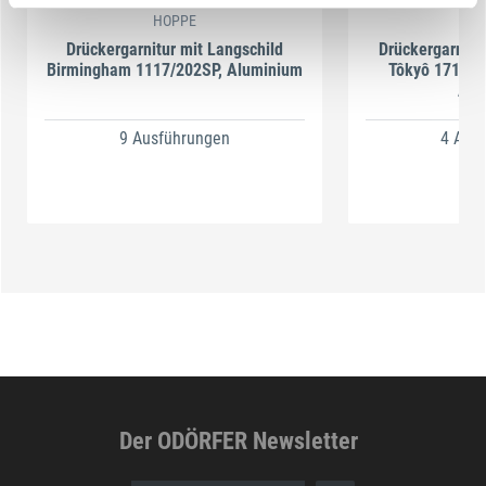
HOPPE
H
Drückergarnitur mit Langschild
Drückergarnitu
Birmingham 1117/202SP, Aluminium
Tôkyô 1710RH
Alu
9 Ausführungen
4 Aus
Der ODÖRFER Newsletter