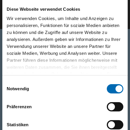
Diese Webseite verwendet Cookies
E-Mail eingeben
Wir verwenden Cookies, um Inhalte und Anzeigen zu
personalisieren, Funktionen für soziale Medien anbieten
zu können und die Zugriffe auf unsere Website zu
analysieren. Außerdem geben wir Informationen zu Ihrer
Verwendung unserer Website an unsere Partner für
Telefon
soziale Medien, Werbung und Analysen weiter. Unsere
0316/2771-0
(Mo - Do: 07:30 - 17:00 Uhr Fr: 07:30 - 13:00 Uhr)
Partner führen diese Informationen möglicherweise mit
weiteren Daten zusammen, die Sie ihnen bereitgestellt
haben oder die sie im Rahmen Ihrer Nutzung der Dienste
WhatsApp
gesammelt haben.
Einwilligungsauswahl
+43 (0)676 827 755 55
Notwendig
E-Mail
Präferenzen
post@odoerfer.com
Statistiken