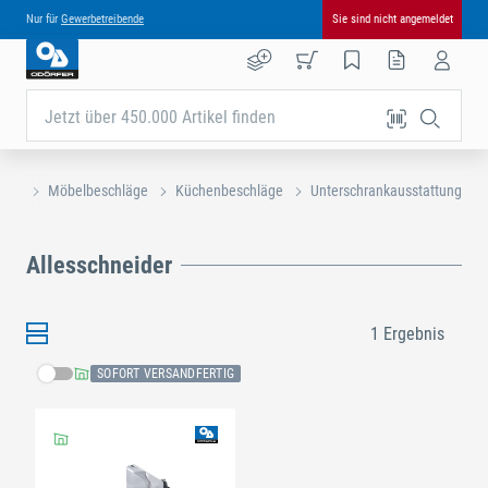
Nur für
Gewerbetreibende
Sie sind nicht angemeldet
Jetzt über 450.000 Artikel finden
eite
Möbelbeschläge
Küchenbeschläge
Unterschrankausstattung
Allesschneider
1 Ergebnis
SOFORT VERSANDFERTIG