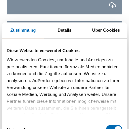
Datenblatt
Zustimmung
Details
Über Cookies
PDF
Diese Webseite verwendet Cookies
Wir verwenden Cookies, um Inhalte und Anzeigen zu
personalisieren, Funktionen für soziale Medien anbieten
Datenblatt
zu können und die Zugriffe auf unsere Website zu
PDF
analysieren. Außerdem geben wir Informationen zu Ihrer
Verwendung unserer Website an unsere Partner für
soziale Medien, Werbung und Analysen weiter. Unsere
Partner führen diese Informationen möglicherweise mit
Datenblatt
weiteren Daten zusammen, die Sie ihnen bereitgestellt
PDF
haben oder die sie im Rahmen Ihrer Nutzung der Dienste
gesammelt haben.
Einwilligungsauswahl