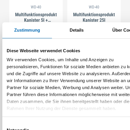
WD-40
WD-40
Multifunktionsprodukt
Multifunktionsprodukt
Kanister 5l +
Kanister 25l
Zerstäuber
Artikel-Nr. 4270602169
Artikel-Nr. 4270602175
Zustimmung
Details
Über Co
Diese Webseite verwendet Cookies
Wir verwenden Cookies, um Inhalte und Anzeigen zu
personalisieren, Funktionen für soziale Medien anbieten zu 
und die Zugriffe auf unsere Website zu analysieren. Außerd
wir Informationen zu Ihrer Verwendung unserer Website an 
Partner für soziale Medien, Werbung und Analysen weiter. U
Partner führen diese Informationen möglicherweise mit weite
Daten zusammen, die Sie ihnen bereitgestellt haben oder die
Rahmen Ihrer Nutzung der Dienste gesammelt haben.
WD-40
WD-40
Multifunktionsprodukt
Bohr- und Schneidöl
Einwilligungsauswahl
Classic 100ml WD-40