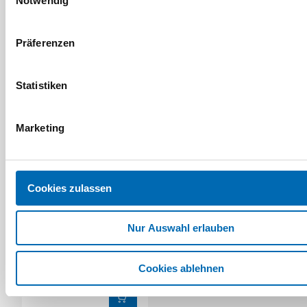
Notwendig
Artikel-Nr. 4270602166
Artikel-Nr. 4270602233
Präferenzen
Statistiken
Marketing
Cookies zulassen
WD-40
Nur Auswahl erlauben
Schließzylinderspray
Classic
Artikel-Nr. 4270602239
Cookies ablehnen