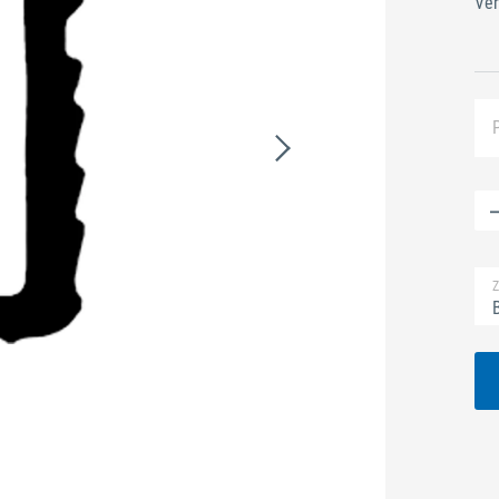
Ver
Z
B