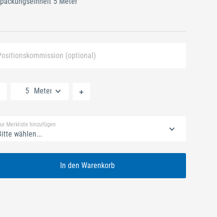
packungseinheit 5 Meter
Positionskommission (optional)
Neue Liste anlegen
Meter
Standard Merkliste
ur Merkliste hinzufügen
itte wählen...
In den Warenkorb