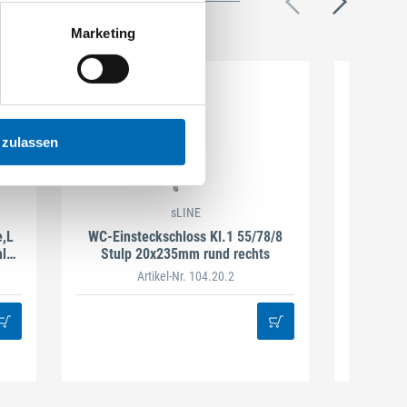
Marketing
 zulassen
sLINE
e,L
WC-Einsteckschloss Kl.1 55/78/8
BB-Eins
l
Stulp 20x235mm rund rechts
Artikel-Nr. 104.20.2