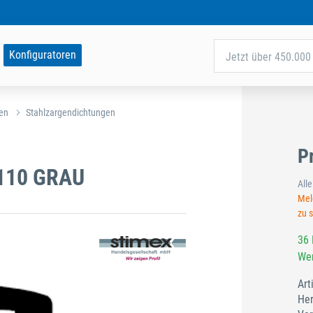
Konfiguratoren
Jetzt über 450.000 
en
Stahlzargendichtungen
P
110 GRAU
All
Meld
zu 
36 
Wer
Art
Her