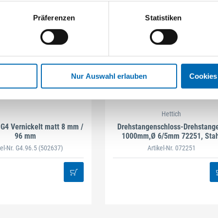
Präferenzen
Statistiken
Nur Auswahl erlauben
Cookies
Hettich
 G4 Vernickelt matt 8 mm /
Drehstangenschloss-Drehstang
96 mm
1000mm,Ø 6/5mm 72251, Stah
vernickelt
kel-Nr. G4.96.5
(502637)
Artikel-Nr. 072251