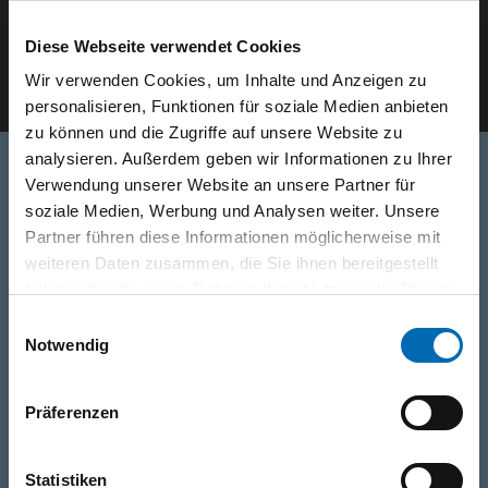
Der ODÖRFER Newsletter
Diese Webseite verwendet Cookies
E-Mail eingeben
Wir verwenden Cookies, um Inhalte und Anzeigen zu
personalisieren, Funktionen für soziale Medien anbieten
zu können und die Zugriffe auf unsere Website zu
analysieren. Außerdem geben wir Informationen zu Ihrer
Verwendung unserer Website an unsere Partner für
soziale Medien, Werbung und Analysen weiter. Unsere
Telefon
Partner führen diese Informationen möglicherweise mit
0316/2771-0
(Mo - Do: 07:30 - 17:00 Uhr Fr: 07:30 - 13:00 Uhr)
weiteren Daten zusammen, die Sie ihnen bereitgestellt
haben oder die sie im Rahmen Ihrer Nutzung der Dienste
WhatsApp
gesammelt haben.
Einwilligungsauswahl
+43 (0)676 827 755 55
Notwendig
E-Mail
Präferenzen
post@odoerfer.com
Statistiken