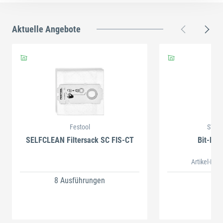
Aktuelle Angebote
Festool
STAH
SELFCLEAN Filtersack SC FIS-CT
Bit-Box
Artikel-Nr.
8 Ausführungen