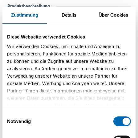
Produktbeschreibung
Zustimmung
Details
Über Cookies
Dank langlebige Hartmetallplatte leichtes Zentrieren und
Anbohren. Die Kernverstärkung gewährleistet eine hohe
Bruchsicherheit und stellt sicher dass die Schlagenergie des
Diese Webseite verwendet Cookies
Bohrhammers direkt auf die Bohrerspitze übertragen wird.
Wir verwenden Cookies, um Inhalte und Anzeigen zu
Die 2-spiralige Geometrie des Bohrers gewährleistet einen
personalisieren, Funktionen für soziale Medien anbieten
schnellen Bohrmehlabtransport. Größere patentierte
zu können und die Zugriffe auf unsere Website zu
Armierungsfasen: Vergrößerte Armierungsfase +35%.
analysieren. Außerdem geben wir Informationen zu Ihrer
Optimiertes Bohrverhalten bei Armierungstreffern.
Verwendung unserer Website an unsere Partner für
Wahrscheinlichkeit des Verhakens beim
soziale Medien, Werbung und Analysen weiter. Unsere
Eisenarmierungstreffer wird erheblich reduziert. Power
Partner führen diese Informationen möglicherweise mit
Breakers: für einen starkeren “Zerstörungseffekt”.
weiteren Daten zusammen, die Sie ihnen bereitgestellt
Verursachen Mikro-Risse im zu bohrenden Material. Sorgen
haben oder die sie im Rahmen Ihrer Nutzung der Dienste
für eine spürbare verbesserte Bohrgeschwindigkeit.
gesammelt haben.
Zentrierspitze: Punktgenaues anbohren. Verhindert Verlaufen
Einwilligungsauswahl
Notwendig
auf glatten Oberflächen. Kernverstärkte Vario-Spirale:
Stabilerer Bohrer wegen Kernverstärkung, durch eine
Spiralgeometrie mit verschlankten und breiten Spiralrücken