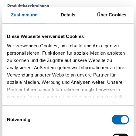
Produktbeschreibung
Zustimmung
Details
Über Cookies
Dank langlebige Hartmetallplatte leichtes Zentrieren und
Anbohren. Die Kernverstärkung gewährleistet eine hohe
Bruchsicherheit und stellt sicher dass die Schlagenergie des
Diese Webseite verwendet Cookies
Bohrhammers direkt auf die Bohrerspitze übertragen wird.
Wir verwenden Cookies, um Inhalte und Anzeigen zu
Die 2-spiralige Geometrie des Bohrers gewährleistet einen
personalisieren, Funktionen für soziale Medien anbieten
schnellen Bohrmehlabtransport. Größere patentierte
zu können und die Zugriffe auf unsere Website zu
Armierungsfasen: Vergrößerte Armierungsfase +35%.
analysieren. Außerdem geben wir Informationen zu Ihrer
Optimiertes Bohrverhalten bei Armierungstreffern.
Verwendung unserer Website an unsere Partner für
Wahrscheinlichkeit des Verhakens beim
soziale Medien, Werbung und Analysen weiter. Unsere
Eisenarmierungstreffer wird erheblich reduziert. Power
Partner führen diese Informationen möglicherweise mit
Breakers: für einen starkeren “Zerstörungseffekt”.
weiteren Daten zusammen, die Sie ihnen bereitgestellt
Verursachen Mikro-Risse im zu bohrenden Material. Sorgen
haben oder die sie im Rahmen Ihrer Nutzung der Dienste
für eine spürbare verbesserte Bohrgeschwindigkeit.
gesammelt haben.
Zentrierspitze: Punktgenaues anbohren. Verhindert Verlaufen
Einwilligungsauswahl
Notwendig
auf glatten Oberflächen. Kernverstärkte Vario-Spirale:
Stabilerer Bohrer wegen Kernverstärkung, durch eine
Spiralgeometrie mit verschlankten und breiten Spiralrücken