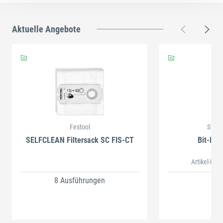
Aktuelle Angebote
Festool
STAH
SELFCLEAN Filtersack SC FIS-CT
Bit-Box
Artikel-Nr.
8 Ausführungen