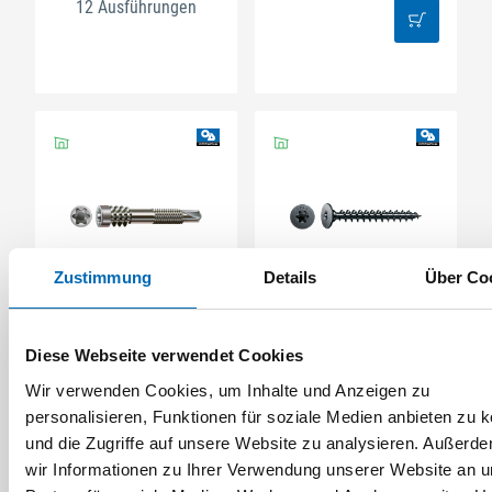
12 Ausführungen
Zustimmung
Details
Über Co
SPAX
SPAX
Terrassenschraube für
Rückwandkopf Ohne
Alu Zylinderkopf
Linse T-Star Plus T10
Diese Webseite verwendet Cookies
Fixiergewinde A2
Vollgewinde Blax
Wir verwenden Cookies, um Inhalte und Anzeigen zu
2 Ausführungen
3 Ausführungen
personalisieren, Funktionen für soziale Medien anbieten zu 
und die Zugriffe auf unsere Website zu analysieren. Außerd
wir Informationen zu Ihrer Verwendung unserer Website an 