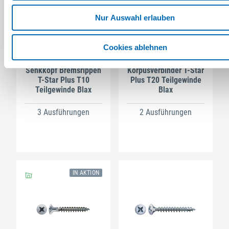
Nur Auswahl erlauben
Cookies ablehnen
SPAX
SPAX
Senkkopf Bremsrippen
Korpusverbinder T-Star
T-Star Plus T10
Plus T20 Teilgewinde
Teilgewinde Blax
Blax
3 Ausführungen
2 Ausführungen
IN AKTION