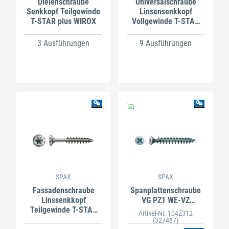
Dielenschraube
Universalschraube
Senkkopf Teilgewinde
Linsensenkkopf
T-STAR plus WIROX
Vollgewinde T-STAR
plus A2
3 Ausführungen
9 Ausführungen
SPAX
SPAX
Fassadenschraube
Spanplattenschraube
Linssenkkopf
VG PZ1 WE-VZ
Teilgewinde T-STAR
Senkkopf
Artikel-Nr. 104Z312
plus A2
(327487)