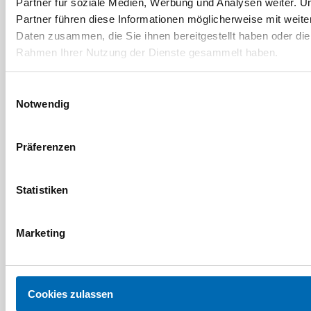
Partner für soziale Medien, Werbung und Analysen weiter. U
Partner führen diese Informationen möglicherweise mit weite
Daten zusammen, die Sie ihnen bereitgestellt haben oder die
Rahmen Ihrer Nutzung der Dienste gesammelt haben.
Einwilligungsauswahl
Notwendig
SPAX
SPAX
Präferenzen
Halbrundkopf T-Star
Senkmultikopf T-Star
Plus T15 Vollgewinde
Plus T20 Teilgewinde
Blax
Blax
Statistiken
10 Ausführungen
21 Ausführungen
Marketing
Cookies zulassen