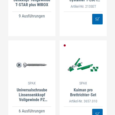
T-STAR plus WIROX
Senkkopf, Wirox
Artikel-Nr. 213SET
9 Ausführungen
SPAX
SPAX
Universalschraube
Kaiman pro
Linsensenkkopf
Brettrichter-Set
Vollgewinde PZ
Artikel-Nr. 3657.010
vernickelt
6 Ausführungen