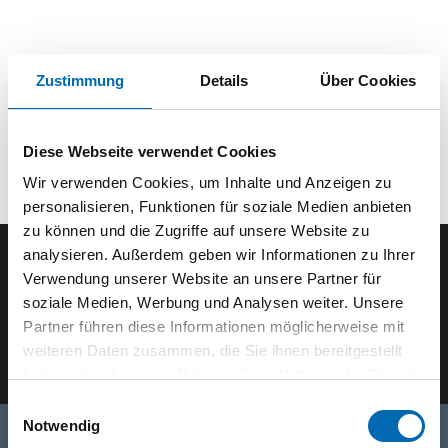
Zustimmung
Details
Über Cookies
Diese Webseite verwendet Cookies
Wir verwenden Cookies, um Inhalte und Anzeigen zu
personalisieren, Funktionen für soziale Medien anbieten
zu können und die Zugriffe auf unsere Website zu
analysieren. Außerdem geben wir Informationen zu Ihrer
Verwendung unserer Website an unsere Partner für
Der ODÖRFER Newsletter
soziale Medien, Werbung und Analysen weiter. Unsere
Partner führen diese Informationen möglicherweise mit
E-Mail eingeben
weiteren Daten zusammen, die Sie ihnen bereitgestellt
haben oder die sie im Rahmen Ihrer Nutzung der Dienste
gesammelt haben.
Einwilligungsauswahl
Notwendig