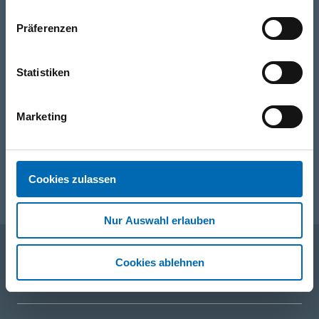
Telefon
Präferenzen
0316/2771-0
(Mo - Do: 07:30 - 17:00 Uhr Fr: 07:30 - 13:00 Uhr)
Statistiken
WhatsApp
+43 (0)676 827 755 55
Marketing
E-Mail
post@odoerfer.com
Cookies zulassen
Nur Auswahl erlauben
Cookies ablehnen
Unternehmen