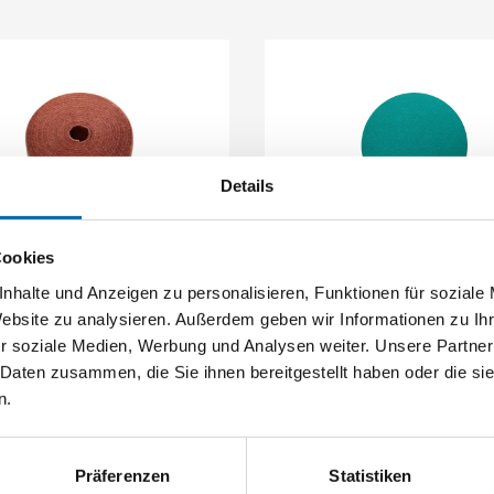
Schließen
Schließen
Details
Sia
Sia
srolle siafleece Serie 6120
Schleifscheibe siabite jj Ser
Cookies
nhalte und Anzeigen zu personalisieren, Funktionen für soziale
Artikel-Nr. 4234538609
Website zu analysieren. Außerdem geben wir Informationen zu I
r soziale Medien, Werbung und Analysen weiter. Unsere Partner
6 Ausführungen
 Daten zusammen, die Sie ihnen bereitgestellt haben oder die s
n.
Präferenzen
Statistiken