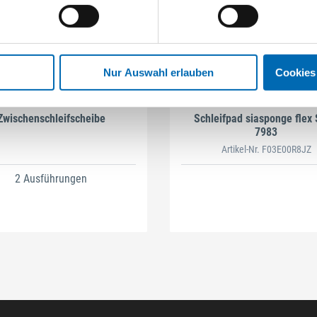
Nur Auswahl erlauben
Cookies
Sia
Sia
Zwischenschleifscheibe
Schleifpad siasponge flex 
7983
Artikel-Nr. F03E00R8JZ
2 Ausführungen