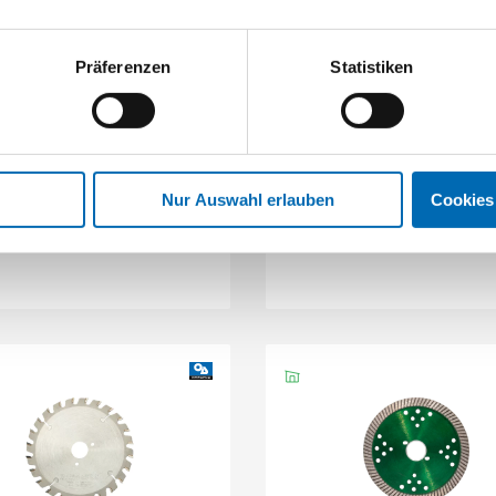
Präferenzen
Statistiken
Popp
Popp
nt-Trennscheibe für MF 180-
Bügelgriff-Satz für MF 150-
62
MF 180-62
Artikel-Nr. MF150.62
Nur Auswahl erlauben
Cookies
3 Ausführungen