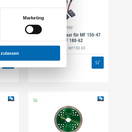
Marketing
Popp
47 und
Kohlebürsten-Paar für MF 150-47
und MF 180-62
Artikel-Nr. MF150.65
 zulassen