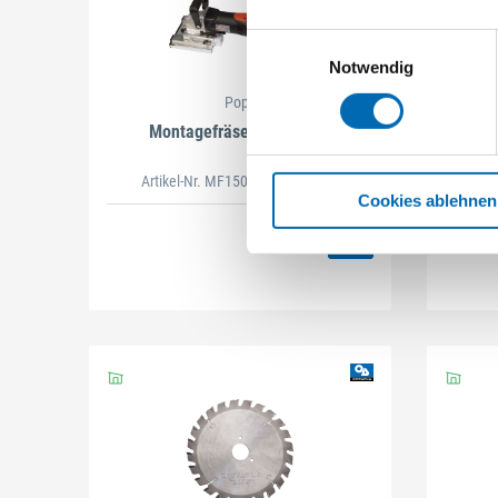
Einwilligungsauswahl
Notwendig
Popp
Montagefräse MF 150-47
Diama
Artikel-Nr. MF150.47.1
(626802)
Cookies ablehnen