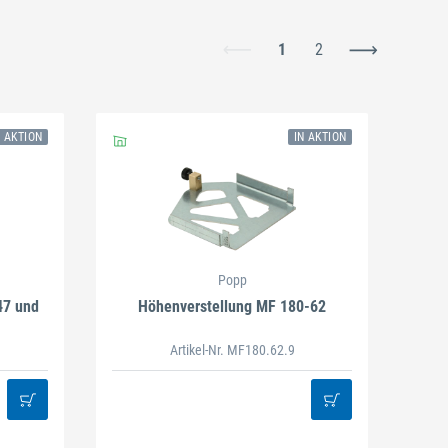
1
2
N AKTION
IN AKTION
Popp
47 und
Höhenverstellung MF 180-62
Artikel-Nr. MF180.62.9