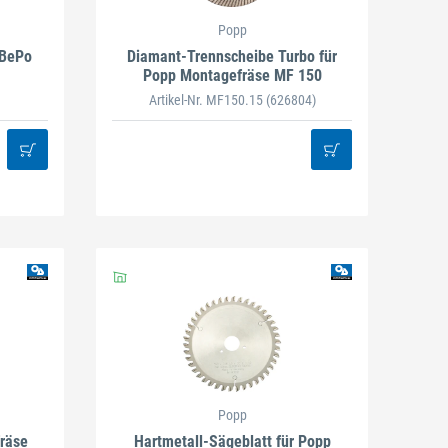
Popp
 BePo
Diamant-Trennscheibe Turbo für
Popp Montagefräse MF 150
Artikel-Nr. MF150.15
(626804)
Popp
räse
Hartmetall-Sägeblatt für Popp