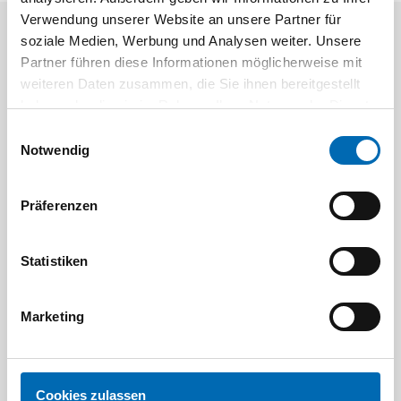
Verwendung unserer Website an unsere Partner für
soziale Medien, Werbung und Analysen weiter. Unsere
Aktuelle Angebote
Partner führen diese Informationen möglicherweise mit
weiteren Daten zusammen, die Sie ihnen bereitgestellt
haben oder die sie im Rahmen Ihrer Nutzung der Dienste
gesammelt haben.
Einwilligungsauswahl
Notwendig
Präferenzen
Festool
STAH
SELFCLEAN Filtersack SC FIS-CT
Bit-Box
Statistiken
Artikel-Nr.
Marketing
8 Ausführungen
Cookies zulassen