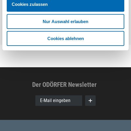
2 Ausführungen
3 Aus
Cookies zulassen
Nur Auswahl erlauben
Cookies ablehnen
Der ODÖRFER Newsletter
E-Mail eingeben