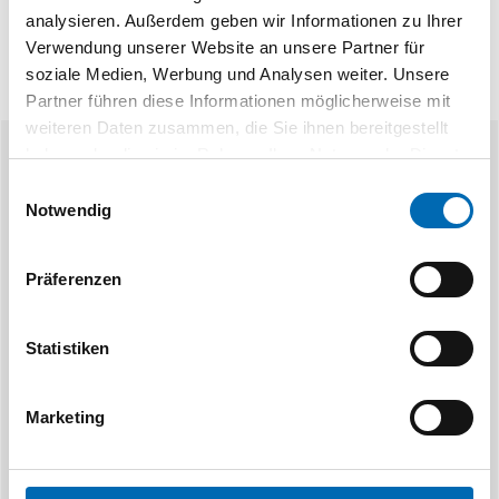
analysieren. Außerdem geben wir Informationen zu Ihrer
Verwendung unserer Website an unsere Partner für
soziale Medien, Werbung und Analysen weiter. Unsere
Partner führen diese Informationen möglicherweise mit
weiteren Daten zusammen, die Sie ihnen bereitgestellt
haben oder die sie im Rahmen Ihrer Nutzung der Dienste
Ähnliche Produkte
gesammelt haben.
Einwilligungsauswahl
Notwendig
Präferenzen
Statistiken
STAHLHÄRTER
STAH
Marketing
Diamanttrennscheibe Fliesen
Diamanttren