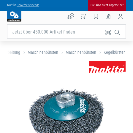
Nur für
Gewerbetreibende
Sie sind nicht angemeldet
Jetzt über 450.000 Artikel finden
lbearbeitung
Maschinenbürsten
Maschinenbürsten
Kegelbürsten