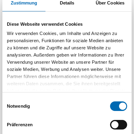
Zustimmung
Details
Über Cookies
Ähnliche Produkte
Diese Webseite verwendet Cookies
Wir verwenden Cookies, um Inhalte und Anzeigen zu
personalisieren, Funktionen für soziale Medien anbieten
zu können und die Zugriffe auf unsere Website zu
analysieren. Außerdem geben wir Informationen zu Ihrer
Verwendung unserer Website an unsere Partner für
soziale Medien, Werbung und Analysen weiter. Unsere
TYROLIT
TY
Partner führen diese Informationen möglicherweise mit
Kegelbürsten für Winkelschleifer
Bürsten für 
weiteren Daten zusammen, die Sie ihnen bereitgestellt
haben oder die sie im Rahmen Ihrer Nutzung der Dienste
gesammelt haben.
Einwilligungsauswahl
5 Ausführungen
3 Aus
Notwendig
Präferenzen