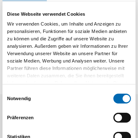
Delta-Schleifpapier Ø 94 mm mit einer 150er Körnung zum
Planschleifen und Verschleifen kleinerer Unebenheiten. Ideal
Diese Webseite verwendet Cookies
für schwer zugängliche Bereiche. Schnelle und praktische
Wir verwenden Cookies, um Inhalte und Anzeigen zu
Befestigung durch Klett-Aufnahme. Garantiert ein
personalisieren, Funktionen für soziale Medien anbieten
gleichmäßiges Ergebnis.
zu können und die Zugriffe auf unsere Website zu
Körnung; 150
analysieren. Außerdem geben wir Informationen zu Ihrer
VPE; 10
Verwendung unserer Website an unsere Partner für
Breite; 94 mm
soziale Medien, Werbung und Analysen weiter. Unsere
Partner führen diese Informationen möglicherweise mit
weiteren Daten zusammen, die Sie ihnen bereitgestellt
haben oder die sie im Rahmen Ihrer Nutzung der Dienste
gesammelt haben.
Einwilligungsauswahl
Notwendig
Aktuelle Angebote
Präferenzen
Statistiken