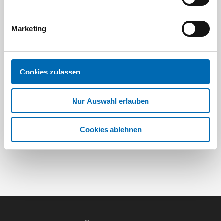
Marketing
Festool
STAH
SELFCLEAN Filtersack SC FIS-CT
Bit-Box
Cookies zulassen
Artikel-Nr.
Nur Auswahl erlauben
8 Ausführungen
Cookies ablehnen