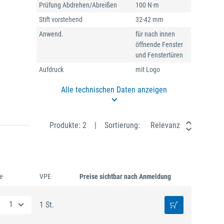
Prüfung Abdrehen/Abreißen
100 N·m
Stift vorstehend
32-42 mm
Anwend.
für nach innen
öffnende Fenster
und Fenstertüren
Aufdruck
mit Logo
Alle technischen Daten anzeigen
Produkte: 2
Sortierung:
Relevanz
e
VPE
Preise sichtbar nach Anmeldung
1 St.