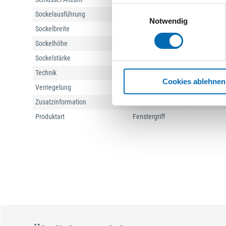
Einwilligungsauswahl
Sockelausführung
mit ovaler Rosette
Notwendig
Sockelbreite
31 mm
Sockelhöhe
68 mm
Sockelstärke
18 mm
Technik
Secustik®, Secu100®, VarioFit®
Cookies ablehnen
Verriegelung
mit selbsttätiger Verriegelung
Zusatzinformation
Besonderheit: integrierte Basis-Si
Produktart
Fenstergriff