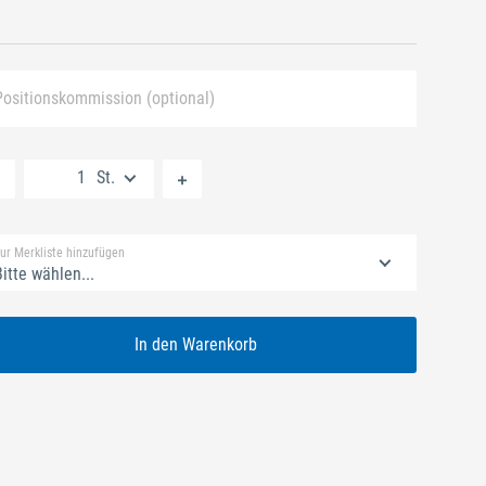
Positionskommission (optional)
Neue Liste anlegen
St.
Standard Merkliste
ur Merkliste hinzufügen
itte wählen...
In den Warenkorb