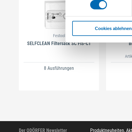
Cookies ablehnen
Festool
SELFCLEAN Filtersack SC FIS-CT
B
Arti
8 Ausführungen
Der ODÖRFER Newsletter
Produktneuheiten, Ak