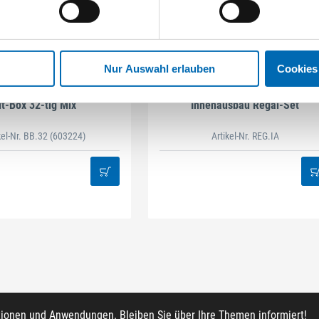
Nur Auswahl erlauben
Cookies
STAHLHÄRTER
DAMAZEN
it-Box 32-tlg Mix
Innenausbau Regal-Set
kel-Nr. BB.32
(603224)
Artikel-Nr. REG.IA
tionen und Anwendungen. Bleiben Sie über Ihre Themen informiert!