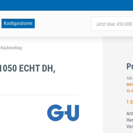
Konfiguratoren
Jetzt über 450.000 
d Baubeschlag
P
/1050 ECHT DH,
All
Meld
zu 
1 S
Art
Her
Ver