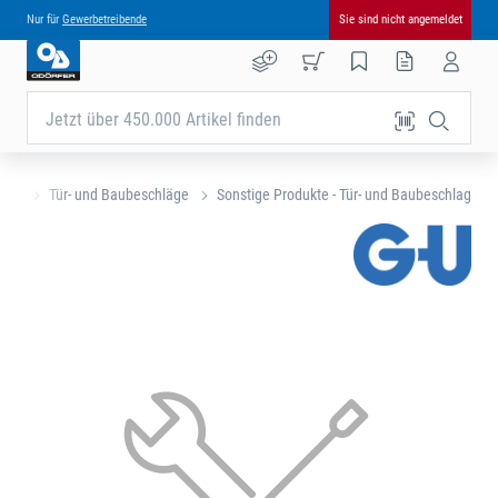
Nur für
Gewerbetreibende
Sie sind nicht angemeldet
Jetzt über 450.000 Artikel finden
eite
Tür- und Baubeschläge
Sonstige Produkte - Tür- und Baubeschlag