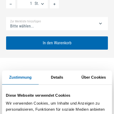
St.
Standard Merkliste
Zur Merkliste hinzufügen
Bitte wählen...
In den Warenkorb
Produktbeschreibung
Zustimmung
Details
Über Cookies
GU-SECURY Automatic 55/88 sf2 Nuss: 8,5mm Kennkerbe:
890mm Flachstulp 20x2,5mm L:1750,0mm Eckig Maße: A1
Diese Webseite verwendet Cookies
730,0mm B1 760,0mm Für Sperrbügel vorgerichtet A-Öffner:
Wir verwenden Cookies, um Inhalte und Anzeigen zu
optional ferGUard*silber
personalisieren, Funktionen für soziale Medien anbieten