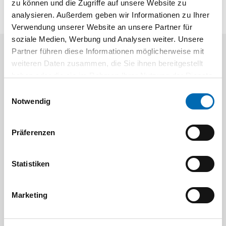
zu können und die Zugriffe auf unsere Website zu
analysieren. Außerdem geben wir Informationen zu Ihrer
Verwendung unserer Website an unsere Partner für
soziale Medien, Werbung und Analysen weiter. Unsere
Partner führen diese Informationen möglicherweise mit
Aktuelle Angebote
weiteren Daten zusammen, die Sie ihnen bereitgestellt
haben oder die sie im Rahmen Ihrer Nutzung der Dienste
gesammelt haben.
Einwilligungsauswahl
Notwendig
Präferenzen
Festool
STAH
Statistiken
SELFCLEAN Filtersack SC FIS-CT
Bit-Box
Marketing
Artikel-Nr.
8 Ausführungen