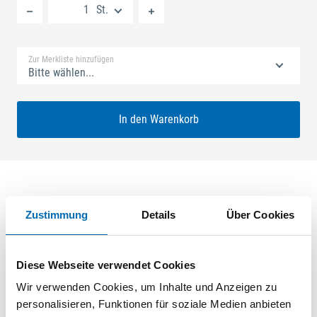
St.
Standard Merkliste
Zur Merkliste hinzufügen
Bitte wählen...
In den Warenkorb
Produktbeschreibung
Zustimmung
Details
Über Cookies
GU-SECURY Automatic 40/92 sf2 Nuss: 8mm Kennkerbe:
1020mm Flachstulp 24x2,5mm L:2285,0mm Eckig Maße: A1
Diese Webseite verwendet Cookies
730,0mm B1 760,0mm Für Sperrbügel vorgerichtet A-Öffner:
Wir verwenden Cookies, um Inhalte und Anzeigen zu
optional Edelstahl geschliffen
personalisieren, Funktionen für soziale Medien anbieten