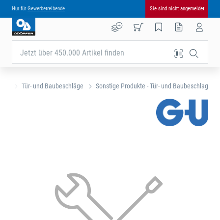
Nur für
Gewerbetreibende
Sie sind nicht angemeldet
Jetzt über 450.000 Artikel finden
eite
Tür- und Baubeschläge
Sonstige Produkte - Tür- und Baubeschlag