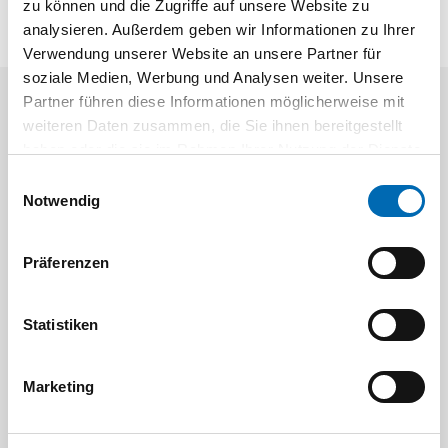
zu können und die Zugriffe auf unsere Website zu
analysieren. Außerdem geben wir Informationen zu Ihrer
Verwendung unserer Website an unsere Partner für
soziale Medien, Werbung und Analysen weiter. Unsere
Partner führen diese Informationen möglicherweise mit
Aktuelle Angebote
weiteren Daten zusammen, die Sie ihnen bereitgestellt
haben oder die sie im Rahmen Ihrer Nutzung der Dienste
gesammelt haben.
Einwilligungsauswahl
Notwendig
Präferenzen
Festool
STAH
Statistiken
SELFCLEAN Filtersack SC FIS-CT
Bit-Box
Marketing
Artikel-Nr.
8 Ausführungen