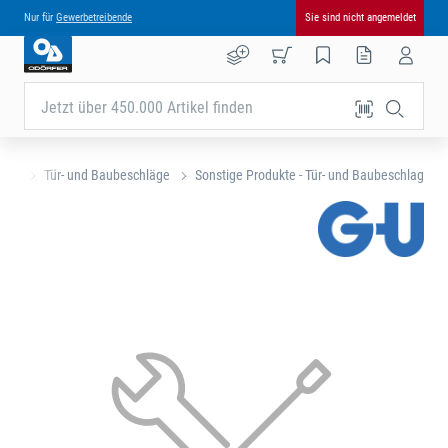
Nur für
Gewerbetreibende
Sie sind nicht angemeldet
Jetzt über 450.000 Artikel finden
eite
Tür- und Baubeschläge
Sonstige Produkte - Tür- und Baubeschlag