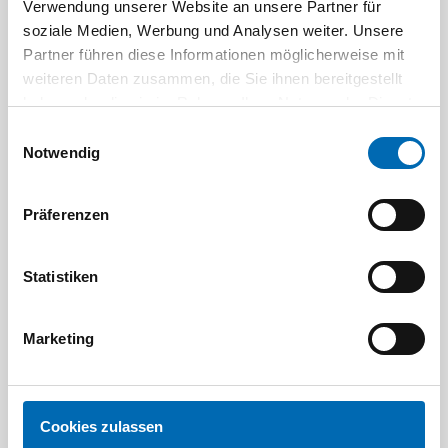
Verwendung unserer Website an unsere Partner für
Aktuelle Angebote
soziale Medien, Werbung und Analysen weiter. Unsere
Partner führen diese Informationen möglicherweise mit
weiteren Daten zusammen, die Sie ihnen bereitgestellt
haben oder die sie im Rahmen Ihrer Nutzung der Dienste
gesammelt haben.
Einwilligungsauswahl
Notwendig
Präferenzen
Festool
STAH
SELFCLEAN Filtersack SC FIS-CT
Bit-Box
Statistiken
Artikel-Nr.
8 Ausführungen
Marketing
Cookies zulassen