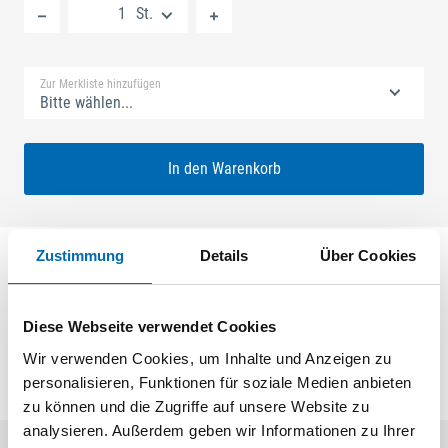
St.
Standard Merkliste
Zur Merkliste hinzufügen
Bitte wählen...
In den Warenkorb
Zustimmung
Details
Über Cookies
SECURY ECONOMY 1x20 35/92 FARI Nuss: 8mm
Kennkerbe: 176mm Flachstulp 16x2,5mm L:290,0mm
Eckig Maße: ferGUard*silber
Diese Webseite verwendet Cookies
Wir verwenden Cookies, um Inhalte und Anzeigen zu
personalisieren, Funktionen für soziale Medien anbieten
zu können und die Zugriffe auf unsere Website zu
analysieren. Außerdem geben wir Informationen zu Ihrer