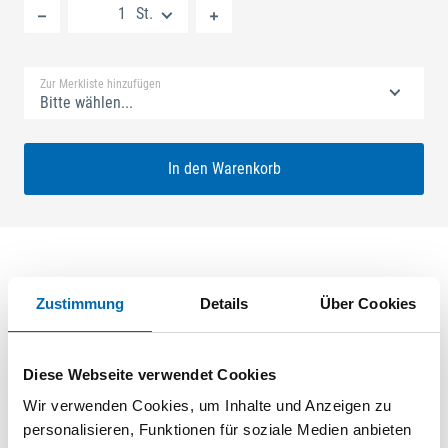
St.
Standard Merkliste
Zur Merkliste hinzufügen
Bitte wählen...
In den Warenkorb
Produktbeschreibung
Zustimmung
Details
Über Cookies
SECURY V 40/92 DR Nuss: 8mm Kennkerbe: 1020mm U-Stulp
24x6x6x2,5mm L:2285,0mm Eckig Maße: A1 580,0mm B1
Diese Webseite verwendet Cookies
760,0mm SKG** Mit Komfort-Falle Mit Sperrbügel - 11,0mm
Wir verwenden Cookies, um Inhalte und Anzeigen zu
Edelstahl geschliffen
personalisieren, Funktionen für soziale Medien anbieten