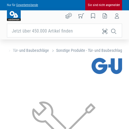
Nur für
Gewerbetreibende
Sie sind nicht angemeldet
Jetzt über 450.000 Artikel finden
eite
Tür- und Baubeschläge
Sonstige Produkte - Tür- und Baubeschlag