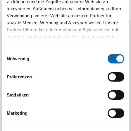
zu können und die Zugriffe auf unsere Website zu
analysieren. Außerdem geben wir Informationen zu Ihrer
Verwendung unserer Website an unsere Partner für
soziale Medien, Werbung und Analysen weiter. Unsere
Partner führen diese Informationen möglicherweise mit
Aktuelle Angebote
weiteren Daten zusammen, die Sie ihnen bereitgestellt
haben oder die sie im Rahmen Ihrer Nutzung der Dienste
gesammelt haben.
Einwilligungsauswahl
Notwendig
Präferenzen
Festool
STAH
Statistiken
SELFCLEAN Filtersack SC FIS-CT
Bit-Box
Marketing
Artikel-Nr.
8 Ausführungen