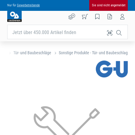
Nur für
Gewerbetreibende
Sie sind nicht angemeldet
Jetzt über 450.000 Artikel finden
eite
Tür- und Baubeschläge
Sonstige Produkte - Tür- und Baubeschlag