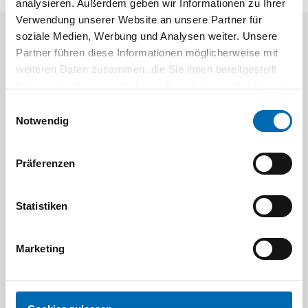
analysieren. Außerdem geben wir Informationen zu Ihrer
Verwendung unserer Website an unsere Partner für
soziale Medien, Werbung und Analysen weiter. Unsere
Aktuelle Angebote
Partner führen diese Informationen möglicherweise mit
weiteren Daten zusammen, die Sie ihnen bereitgestellt
haben oder die sie im Rahmen Ihrer Nutzung der Dienste
gesammelt haben.
Einwilligungsauswahl
Notwendig
Präferenzen
Festool
STAH
SELFCLEAN Filtersack SC FIS-CT
Bit-Box
Statistiken
Artikel-Nr.
Marketing
8 Ausführungen