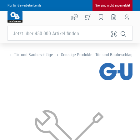
Nur für
Gewerbetreibende
Sie sind nicht angemeldet
Jetzt über 450.000 Artikel finden
eite
Tür- und Baubeschläge
Sonstige Produkte - Tür- und Baubeschlag