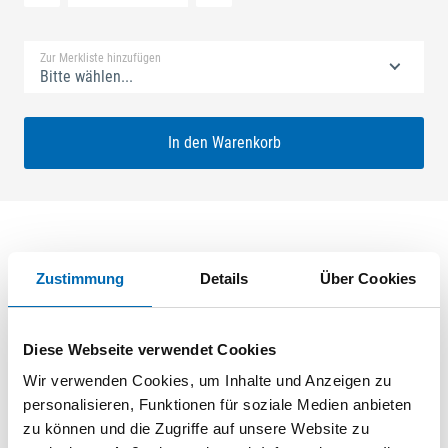
Standard Merkliste
Zur Merkliste hinzufügen
Bitte wählen...
In den Warenkorb
Produktbeschreibung
Zustimmung
Details
Über Cookies
GU Europa 50/70 S2 Nuss: 7mm Kennkerbe: 1045mm
Flachstulp 16x2,5mm L:2040,0mm Eckig Maße: A1 772,0mm
Diese Webseite verwendet Cookies
B1 867,0mm ferGUard*silber VE: 40,000
Wir verwenden Cookies, um Inhalte und Anzeigen zu
personalisieren, Funktionen für soziale Medien anbieten
zu können und die Zugriffe auf unsere Website zu