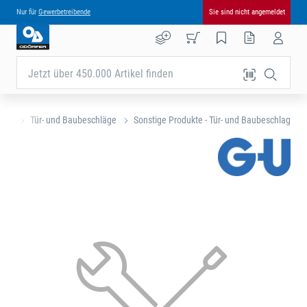
Nur für
Gewerbetreibende
Sie sind nicht angemeldet
Jetzt über 450.000 Artikel finden
eite
Tür- und Baubeschläge
Sonstige Produkte - Tür- und Baubeschlag