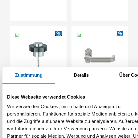
Zustimmung
Details
Über Co
FSB
FSB
Bodentürpuffer Typ
Drücker-Halbgarnitur
3881
ohne Schlüsselrosette
Diese Webseite verwendet Cookies
06 0662, oval, VK 8,
Artikel-Nr. SE009136
Aluminium
(463697)
Wir verwenden Cookies, um Inhalte und Anzeigen zu
2 Ausführungen
personalisieren, Funktionen für soziale Medien anbieten zu 
und die Zugriffe auf unsere Website zu analysieren. Außerd
wir Informationen zu Ihrer Verwendung unserer Website an 
Partner für soziale Medien, Werbung und Analysen weiter. U