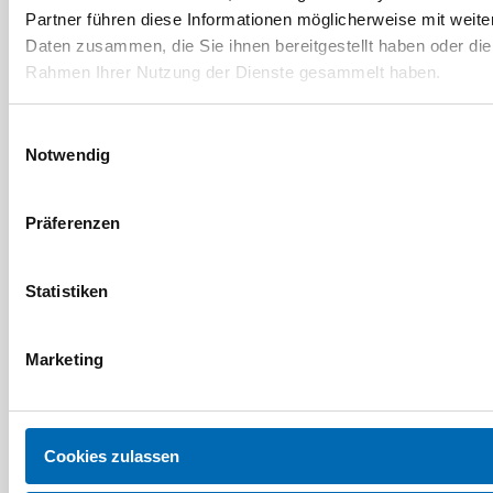
Partner führen diese Informationen möglicherweise mit weite
Daten zusammen, die Sie ihnen bereitgestellt haben oder die
Rahmen Ihrer Nutzung der Dienste gesammelt haben.
Einwilligungsauswahl
Notwendig
FSB
FSB
Schiebetürmuschel 42
Türpuffer 38 3888,
Präferenzen
4260, Aluminium
Aluminium
Statistiken
7 Ausführungen
2 Ausführungen
Marketing
Cookies zulassen