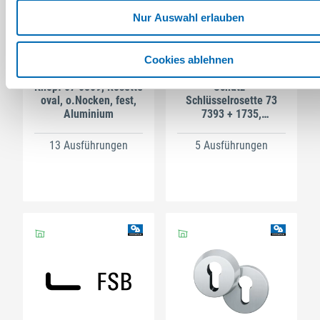
Nur Auswahl erlauben
Cookies ablehnen
FSB
FSB
Knopf 07 0809, Rosette
Schutz-
oval, o.Nocken, fest,
Schlüsselrosette 73
Aluminium
7393 + 1735,
Aluminium
13 Ausführungen
5 Ausführungen