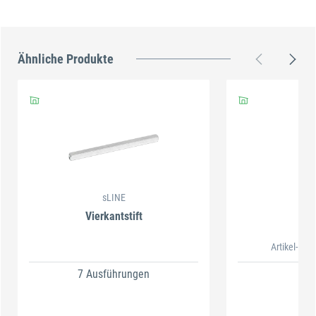
Ähnliche Produkte
sLINE
s
Vierkantstift
Oliv
Artikel-Nr. 
7 Ausführungen