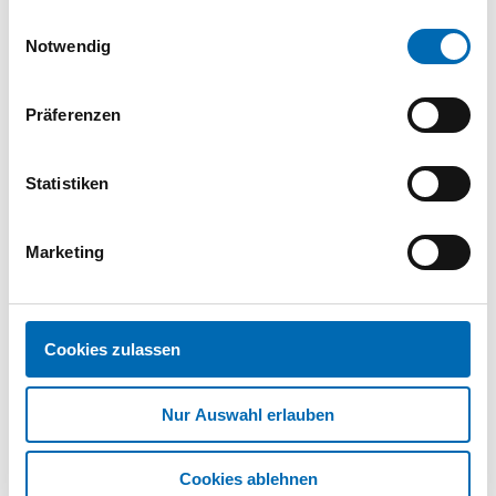
Dieser Artikel ist bald nicht mehr verfügbar.
gesammelt haben.
Einwilligungsauswahl
Restbestände sind aktuell lieferbar.
Notwendig
OT-Vollvierkantstift, mit
Nut, 8x135mm, 05 0118,
Präferenzen
Stahl verzinkt
FSB.35384
| 0 05 0118 00840
5700
Statistiken
25 St.
VPE
Marketing
OT-Vollvierkantstift, mit
Nut, 8x140mm, 05 0118,
Stahl verzinkt
FSB.35385
| 0 05 0118 00842
Cookies zulassen
5700
(463695)
25 St.
VPE
Nur Auswahl erlauben
1
2
Cookies ablehnen