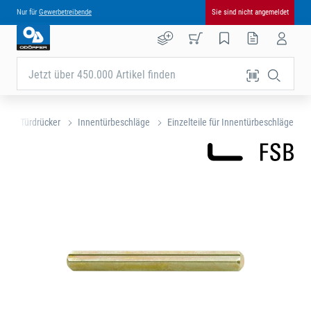
Nur für
Gewerbetreibende
Sie sind nicht angemeldet
Jetzt über 450.000 Artikel finden
e
Türdrücker
Innentürbeschläge
Einzelteile für Innentürbeschläge