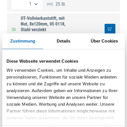
25 St.
VPE
OT-Vollvierkantstift, mit
Nut, 8x120mm, 05 0118,
Stahl verzinkt
FSB.35382
| 0 05 0118 00834
5700
(463694)
Zustimmung
Details
Über Cookies
25 St.
VPE
Diese Webseite verwendet Cookies
Dieser Artikel ist bald nicht mehr verfügbar.
Restbestände können in einzelnen Abholstandorten
Wir verwenden Cookies, um Inhalte und Anzeigen zu
abgeholt werden.
personalisieren, Funktionen für soziale Medien anbieten
zu können und die Zugriffe auf unsere Website zu
OT-Vollvierkantstift, mit
analysieren. Außerdem geben wir Informationen zu Ihrer
Nut, 8x130mm, 05 0118,
Verwendung unserer Website an unsere Partner für
Stahl verzinkt
FSB.35383
| 0 05 0118 00838
soziale Medien, Werbung und Analysen weiter. Unsere
5700
(463353)
Partner führen diese Informationen möglicherweise mit
weiteren Daten zusammen, die Sie ihnen bereitgestellt
25 St.
VPE
haben oder die sie im Rahmen Ihrer Nutzung der Dienste