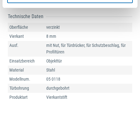
Technische Daten
Oberfläche
verzinkt
Vierkant
8 mm
Ausf.
mit Nut, für Türdrücker, für Schutzbeschlag, für
Profiltüren
Einsatzbereich
Objekttür
Material
Stahl
Modellnum.
05 0118
Türbohrung
durchgebohrt
Produktart
Vierkantstift