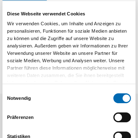
Produktart
Türdichtschiene
Diese Webseite verwendet Cookies
Wir verwenden Cookies, um Inhalte und Anzeigen zu
personalisieren, Funktionen für soziale Medien anbieten
Produktbeschreibung
zu können und die Zugriffe auf unsere Website zu
analysieren. Außerdem geben wir Informationen zu Ihrer
Für Fenster und Türen. Die Schienen sind mit Löchern von 2
Verwendung unserer Website an unsere Partner für
mm ø vorgebohrt. Lochabstände ca. 100 mm. Dichtung
soziale Medien, Werbung und Analysen weiter. Unsere
schwarz.
Partner führen diese Informationen möglicherweise mit
weiteren Daten zusammen, die Sie ihnen bereitgestellt
haben oder die sie im Rahmen Ihrer Nutzung der Dienste
gesammelt haben.
Einwilligungsauswahl
Notwendig
Aktuelle Angebote
Präferenzen
Statistiken