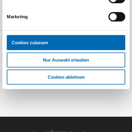
Marketing
Festool
STAH
SELFCLEAN Filtersack SC FIS-CT
Bit-Box
Cookies zulassen
Artikel-Nr.
Nur Auswahl erlauben
8 Ausführungen
Cookies ablehnen